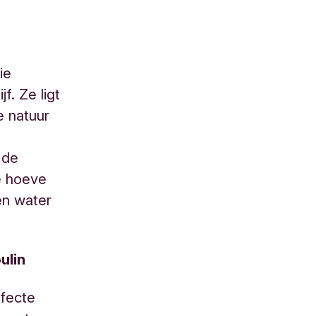
ie
f. Ze ligt
e natuur
 de
e hoeve
en water
ulin
rfecte