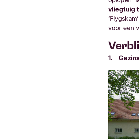
vliegtuig
‘Flygskam’
voor een v
Verbl
1. Gezins