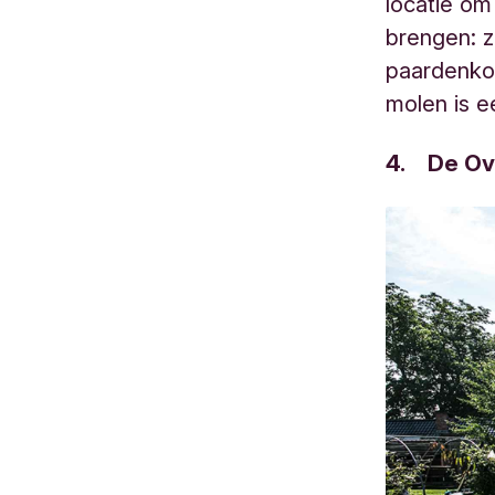
locatie om
brengen: z
paardenkoe
molen is e
4. De Ove