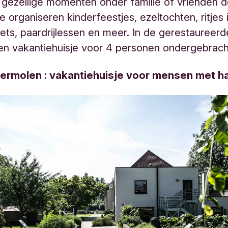
 gezellige momenten onder familie of vrienden d
e organiseren kinderfeestjes, ezeltochten, ritjes 
ts, paardrijlessen en meer. In de gerestaureer
en vakantiehuisje voor 4 personen ondergebrach
rmolen : vakantiehuisje voor mensen met h