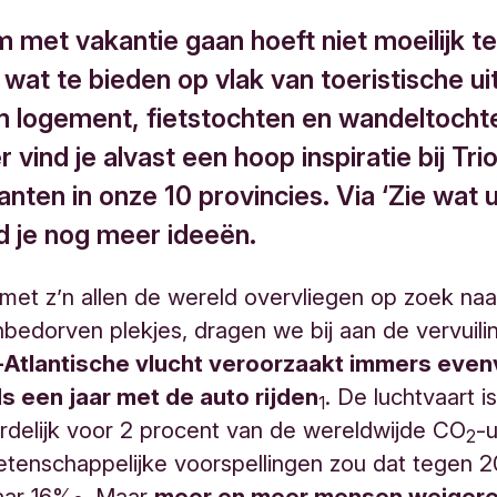
met vakantie gaan hoeft niet moeilijk te 
 wat te bieden op vlak van toeristische ui
 logement, fietstochten en wandeltocht
 vind je alvast een hoop inspiratie bij Tri
anten in onze 10 provincies. Via ‘Zie wat 
nd je nog meer ideeën.
 met z’n allen de wereld overvliegen op zoek naa
bedorven plekjes, dragen we bij aan de vervuili
-Atlantische vlucht veroorzaakt immers eve
ls een jaar met de auto rijden
. De luchtvaart i
1
delijk voor 2 procent van de wereldwijde CO
-u
2
tenschappelijke voorspellingen zou dat tegen 
aar 16%
. Maar
meer en meer mensen weigere