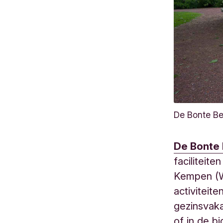
De Bonte Be
De Bonte
faciliteit
Kempen (Wo
activiteit
gezinsvaka
of in de b