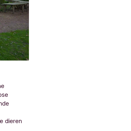
ne
rpse
ende
e dieren