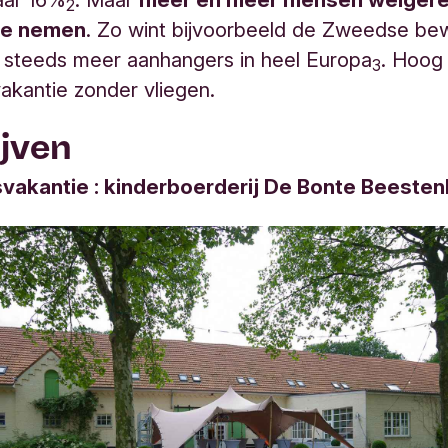
2
 te nemen
. Zo wint bijvoorbeeld de Zweedse be
 steeds meer aanhangers in heel Europa
. Hoog 
3
akantie zonder vliegen.
ijven
vakantie : kinderboerderij De Bonte Beesten