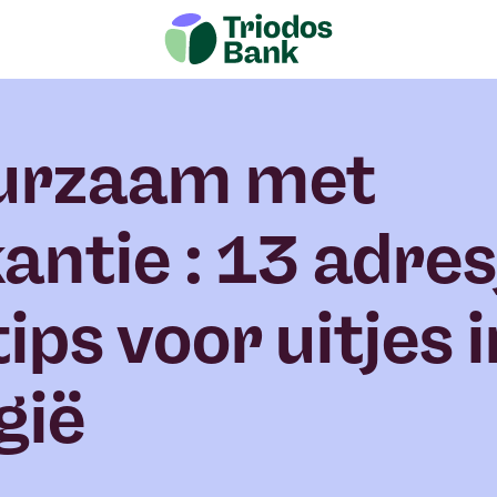
urzaam met
antie : 13 adres
tips voor uitjes 
gië