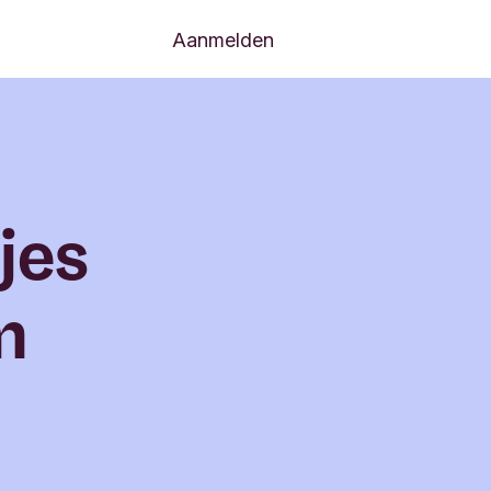
Aanmelden
jes
in