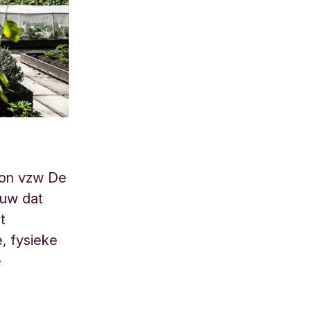
gon vzw De
ouw dat
t
, fysieke
e