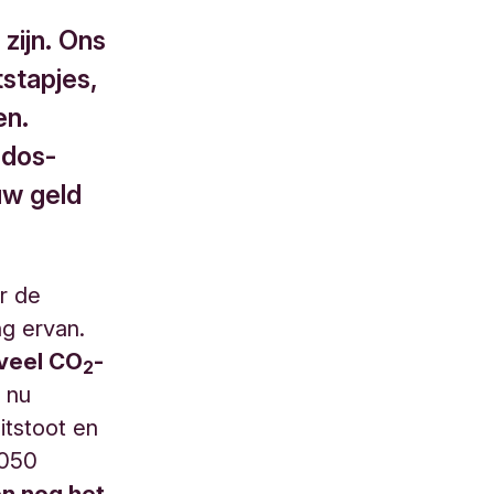
zijn. Ons
tstapjes,
en.
odos-
uw geld
r de
ng ervan.
nveel CO
-
2
s nu
itstoot en
2050
n nog het