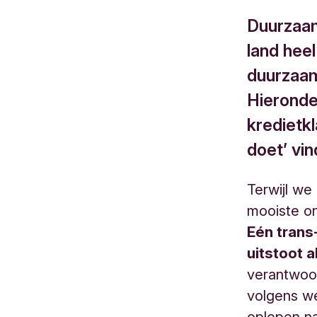
Duurzaam 
land heel
duurzaam
Hieronder
kredietkl
doet’ vi
Terwijl we
mooiste on
Eén trans
uitstoot a
verantwoor
volgens we
oplopen n