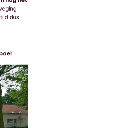
weging
tijd dus
boel