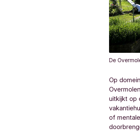
De Overmol
Op domei
Overmolen
uitkijkt 
vakantiehu
of mentale
doorbrenge