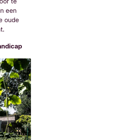
oor te
in een
de oude
t.
andicap