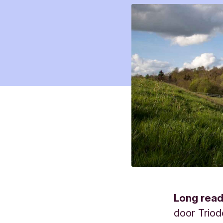
Long rea
door
Trio