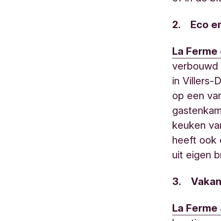
2. Eco en
La Ferme 
verbouwd w
in Villers
op een van
gastenkame
keuken van
heeft ook 
uit eigen b
3. Vakant
La Ferme 