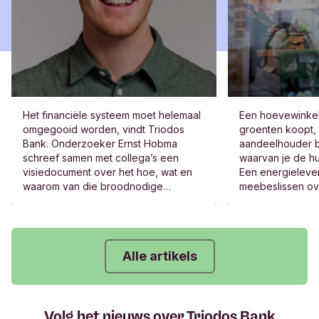
Het financiële systeem moet helemaal
Een hoevewinkel 
omgegooid worden, vindt Triodos
groenten koopt,
Bank. Onderzoeker Ernst Hobma
aandeelhouder b
schreef samen met collega’s een
waarvan je de hu
visiedocument over het hoe, wat en
Een energielever
waarom van die broodnodige
meebeslissen ov
transformatie. “Echte verandering kan
de winst, het be
niet zonder verandering van het
Jazeker, die bed
financieel systeem.”
Alle artikels
Volg het nieuws over Triodos Bank