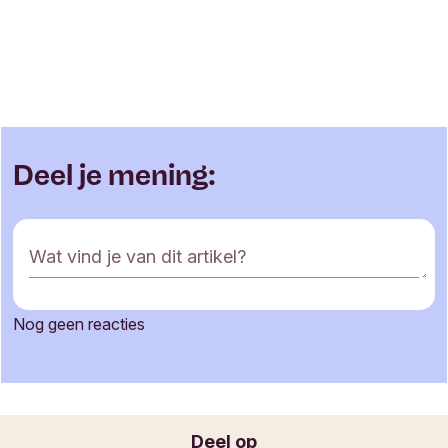
Deel je mening:
R
Wat vind je van dit artikel?
e
a
c
Nog geen reacties
t
Je naam
i
e
f
o
Jouw e-mailadres
Deel op