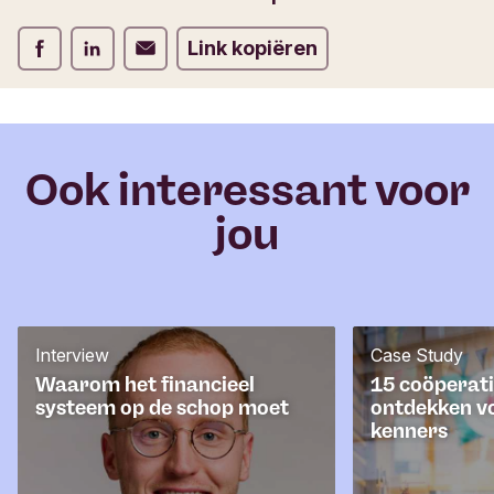
r
m
Deel op Facebook
Deel op LinkedIn
Deel op Verstuur per email
Link kopiëren
u
l
i
e
r
Ook interessant voor
jou
Interview
Case Study
Waarom het financieel
15 coöperati
systeem op de schop moet
ontdekken v
kenners