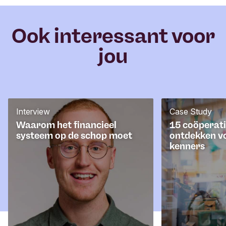
e
r
Ook interessant voor
jou
Interview
Case Study
Waarom het financieel
15 coöperati
systeem op de schop moet
ontdekken v
kenners