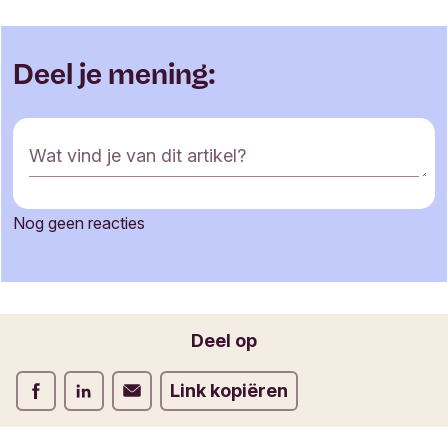
Deel je mening:
R
Wat vind je van dit artikel?
e
a
c
Nog geen reacties
t
Je naam
i
e
f
o
Jouw e-mailadres
Deel op
r
m
Deel op Facebook
Deel op LinkedIn
Deel op Verstuur per email
Link kopiëren
u
l
i