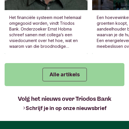
Het financiële systeem moet helemaal
Een hoevewinkel 
omgegooid worden, vindt Triodos
groenten koopt,
Bank. Onderzoeker Ernst Hobma
aandeelhouder b
schreef samen met collega’s een
waarvan je de hu
visiedocument over het hoe, wat en
Een energielever
waarom van die broodnodige
meebeslissen ov
transformatie. “Echte verandering kan
de winst, het be
niet zonder verandering van het
Jazeker, die bed
financieel systeem.”
Alle artikels
Volg het nieuws over Triodos Bank
Schrijf je in op onze nieuwsbrief