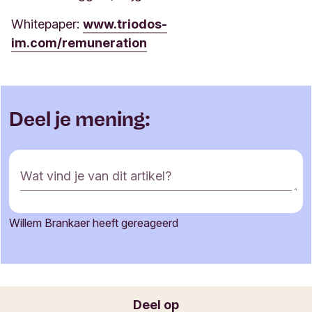
Whitepaper:
www.triodos-
im.com/remuneration
Deel je mening:
R
Wat vind je van dit artikel?
e
a
c
Willem Brankaer heeft gereageerd
t
Je naam
i
e
f
o
Jouw e-mailadres
Deel op
r