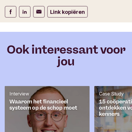
m
Deel op Facebook
Deel op LinkedIn
Deel op Verstuur per email
Link kopiëren
u
l
i
e
r
Ook interessant voor
jou
Interview
Case Study
Waarom het financieel
15 coöperati
systeem op de schop moet
ontdekken v
kenners