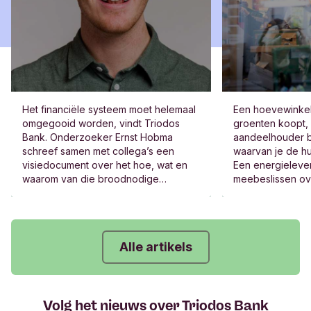
Het financiële systeem moet helemaal
Een hoevewinkel 
omgegooid worden, vindt Triodos
groenten koopt,
Bank. Onderzoeker Ernst Hobma
aandeelhouder b
schreef samen met collega’s een
waarvan je de hu
visiedocument over het hoe, wat en
Een energielever
waarom van die broodnodige
meebeslissen ov
transformatie. “Echte verandering kan
de winst, het be
niet zonder verandering van het
Jazeker, die bed
financieel systeem.”
Alle artikels
Volg het nieuws over Triodos Bank