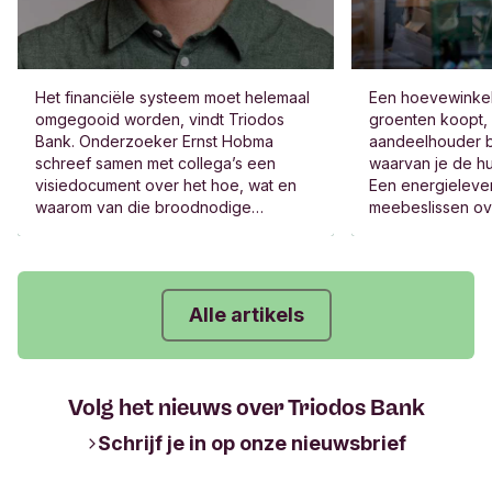
Het financiële systeem moet helemaal
Een hoevewinkel 
omgegooid worden, vindt Triodos
groenten koopt,
Bank. Onderzoeker Ernst Hobma
aandeelhouder b
schreef samen met collega’s een
waarvan je de hu
visiedocument over het hoe, wat en
Een energielever
waarom van die broodnodige
meebeslissen ov
transformatie. “Echte verandering kan
de winst, het be
niet zonder verandering van het
Jazeker, die bed
financieel systeem.”
Alle artikels
Volg het nieuws over Triodos Bank
Schrijf je in op onze nieuwsbrief