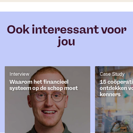
i
e
r
Ook interessant voor
jou
Interview
Case Study
Waarom het financieel
15 coöperati
systeem op de schop moet
ontdekken v
kenners