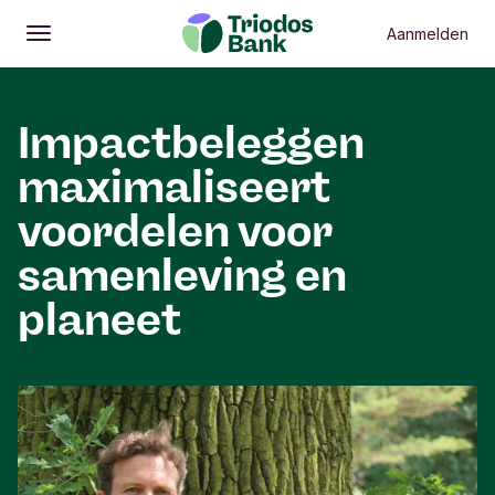
Aanmelden
Openen
Hoofdmenu
Impactbeleggen
maximaliseert
voordelen voor
samenleving en
planeet