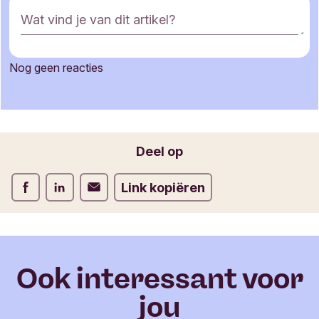
R
Wat vind je van dit artikel?
e
a
c
Nog geen reacties
t
Je naam
i
e
f
o
Jouw e-mailadres
Deel op
r
m
Deel op Facebook
Deel op LinkedIn
Deel op Verstuur per email
Link kopiëren
u
l
i
e
r
Ook interessant voor
jou