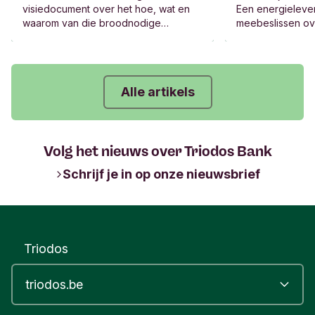
visiedocument over het hoe, wat en
Een energielever
waarom van die broodnodige
meebeslissen ov
transformatie. “Echte verandering kan
de winst, het be
niet zonder verandering van het
Jazeker, die bed
financieel systeem.”
Alle artikels
Volg het nieuws over Triodos Bank
Schrijf je in op onze nieuwsbrief
Triodos