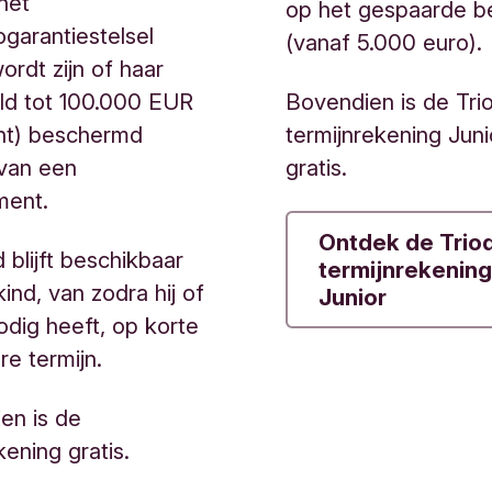
het
op het gespaarde b
ogarantiestelsel
(vanaf 5.000 euro).
ordt zijn of haar
Bovendien is de Tri
ld tot 100.000 EUR
termijnrekening Juni
ant) beschermd
gratis.
 van een
ement.
Ontdek de Trio
 blijft beschikbaar
termijnrekening
kind, van zodra hij of
Junior
nodig heeft, op korte
re termijn.
en is de
ening gratis.