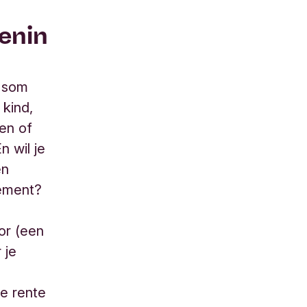
enin
n som
 kind,
en of
n wil je
en
ement?
or (een
 je
e rente