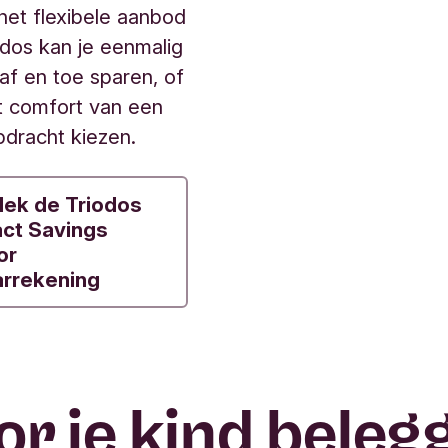
het flexibele aanbod
odos kan je eenmalig
af en toe sparen, of
t comfort van een
pdracht kiezen.
ek de Triodos
ct Savings
or
rrekening
or je kind beleg