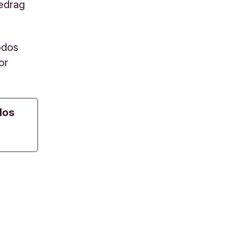
edrag
odos
or
dos