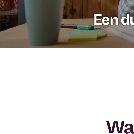
Een d
Wa