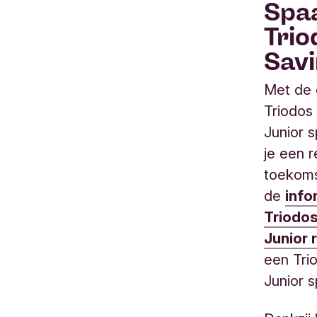
Spa
Trio
Savi
Met de
Triodos
Junior 
je een 
toekoms
de
info
Triodo
Junior 
een Tri
Junior 