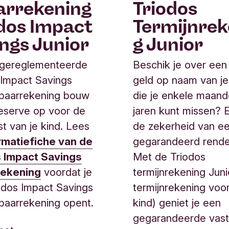
Triodos
arrekening
Termijnrek
dos Impact
g Junior
ngs Junior
Beschik je over ee
 gereglementeerde
geld op naam van je
 Impact Savings
die je enkele maand
spaarrekening bouw
jaren kunt missen? E
reserve op voor de
de zekerheid van e
t van je kind. Lees
gegarandeerd rend
rmatiefiche van de
Met de Triodos
s Impact Savings
termijnrekening Juni
rekening
voordat je
termijnrekening voor
odos Impact Savings
kind) geniet je een
spaarrekening opent.
gegarandeerde vast