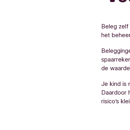
Beleg zelf
het behee
Belegging
spaarreken
de waarde 
Je kind is
Daardoor 
risico’s kle