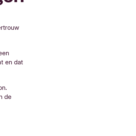
ertrouw
een
mt en dat
on.
n de