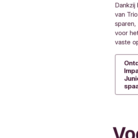
Dankzij 
van Tri
sparen, 
voor he
vaste o
Ontd
Impa
Juni
spaa
Vo