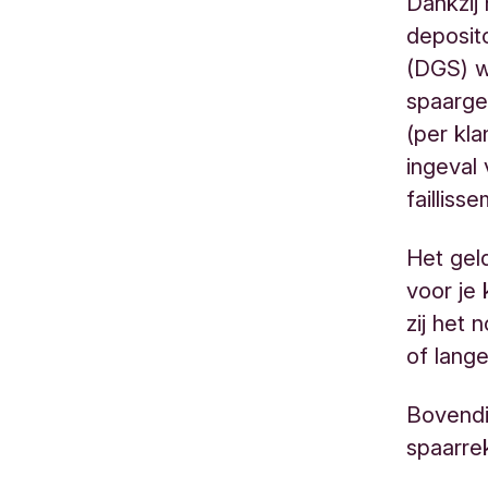
Dankzij 
deposit
(DGS) w
spaarge
(per kl
ingeval
failliss
Het geld
voor je 
zij het 
of lange
Bovendi
spaarrek