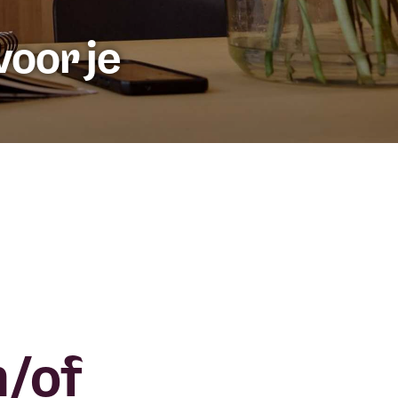
oor je
/of