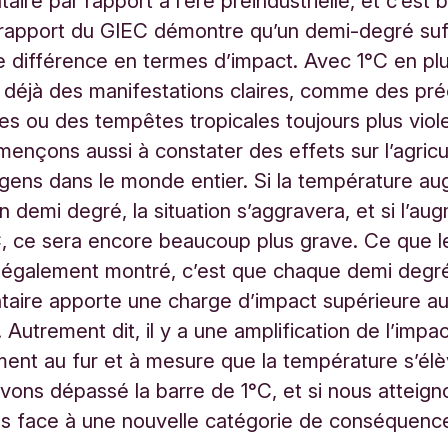
aire par rapport à l’ère préindustrielle, et c’est
rapport du GIEC démontre qu’un demi-degré suffi
 différence en termes d’impact. Avec 1°C en pl
déjà des manifestations claires, comme des préc
ses ou des tempêtes tropicales toujours plus viol
nçons aussi à constater des effets sur l’agricul
gens dans le monde entier. Si la température a
n demi degré, la situation s’aggravera, et si l’au
C, ce sera encore beaucoup plus grave. Ce que l
 également montré, c’est que chaque demi degr
aire apporte une charge d’impact supérieure a
 Autrement dit, il y a une amplification de l’impa
ent au fur et à mesure que la température s’élè
avons dépassé la barre de 1°C, et si nous atteign
ns face à une nouvelle catégorie de conséquenc