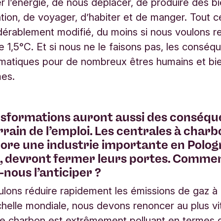
l’énergie, de nous déplacer, de produire des b
on, de voyager, d’habiter et de manger. Tout ce
dérablement modifié, du moins si nous voulons r
 de 1,5°C. Et si nous ne le faisons pas, les consé
matiques pour de nombreux êtres humains et bi
es.
nsformations auront aussi des conséq
errain de l’emploi. Les centrales à charb
ore une industrie importante en Polog
, devront fermer leurs portes. Comme
nous l’anticiper ?
ulons réduire rapidement les émissions de gaz à 
échelle mondiale, nous devons renoncer au plus vi
e charbon est extrêmement polluant en termes 