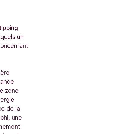
tipping
squels un
Concernant
ière
grande
ne zone
nergie
ce de la
nchi, une
nnement