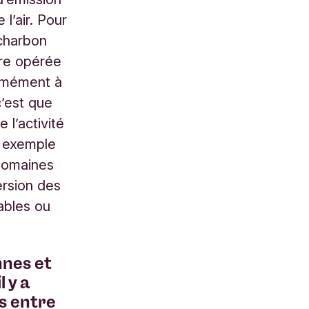
 l’air. Pour
 charbon
tre opérée
ormément à
c’est que
 l’activité
r exemple
 domaines
ersion des
lables ou
nnes et
l y a
és entre