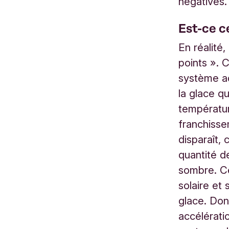
négatives.
Est-ce c
En réalité
points ». 
système ad
la glace q
températur
franchisse
disparaît,
quantité d
sombre. Ce
solaire et
glace. Don
accélérat