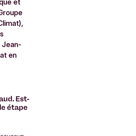
ique et
 Groupe
Climat),
es
 Jean-
mat en
aud. Est-
le étape