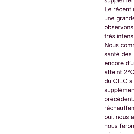
supplément
Le récent 
une grande
observons 
très inten
Nous comme
santé des 
encore d’u
atteint 2°
du GIEC a
supplément
précédent.
réchauffem
oui, nous 
nous fero