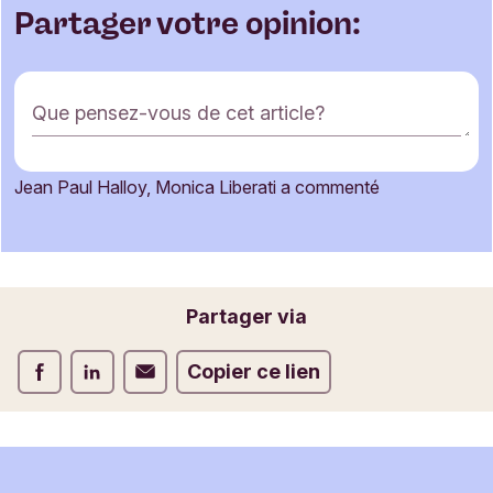
Partager votre opinion:
F
Que pensez-vous de cet article?
o
r
m
Jean Paul Halloy, Monica Liberati a commenté
u
Votre nom
l
a
i
r
Votre adresse e-mail
Partager via
e
d
Partager via Facebook
Partager via LinkedIn
Partager via E-mail
Copier ce lien
e
c
o
m
m