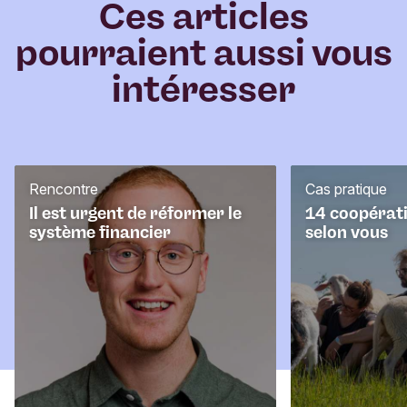
e
Ces articles
n
pourraient aussi vous
t
a
intéresser
i
r
e
Rencontre
Cas pratique
Il est urgent de réformer le
14 coopérati
système financier
selon vous