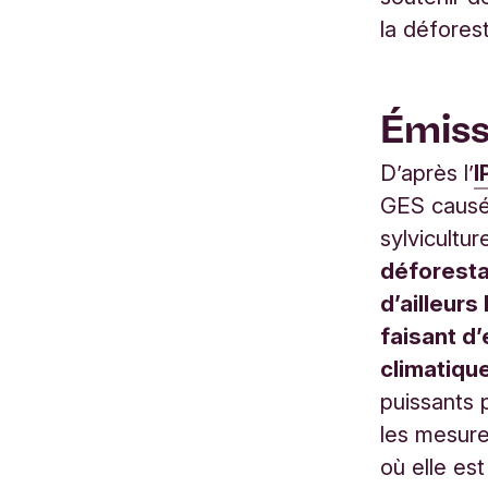
la défores
Émiss
D’après l’
I
GES causée
sylvicultur
déforesta
d’ailleur
faisant d
climatique
puissants 
les mesure
où elle es