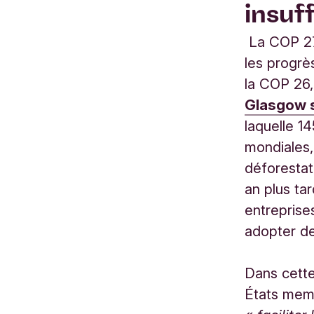
insuf
La COP 27 
les progrè
la COP 26
Glasgow su
laquelle 1
mondiales,
déforestat
an plus tar
entreprise
adopter de
Dans cette
États mem