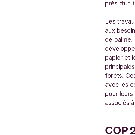
près d’un t
Les trava
aux besoin
de palme, 
développem
papier et l
principale
forêts. Ce
avec les 
pour leurs 
associés à
COP 2