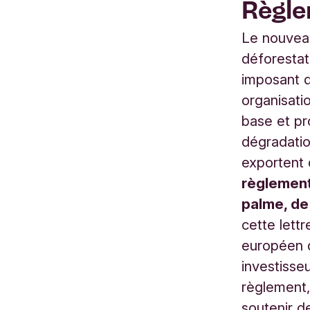
Règle
Le nouveau
déforestat
imposant d
organisati
base et pr
dégradatio
exportent 
règlement
palme, de 
cette lett
européen 
investisse
règlement,
soutenir d