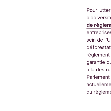
Pour lutte
biodiversi
de règlem
entreprise
sein de l’
déforestat
règlement 
garantie q
à la destr
Parlement 
actuelleme
du règleme