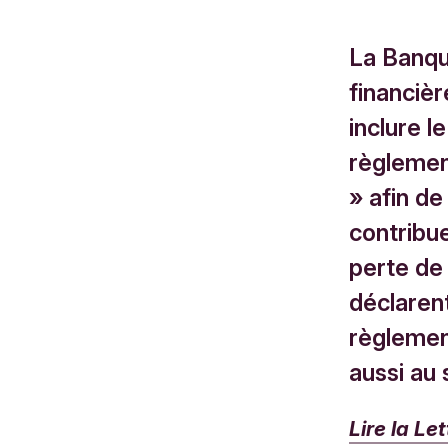
La Banqu
financièr
inclure l
règlement
» afin de
contribue
perte de 
déclarent
règlement
aussi au 
Lire la Le