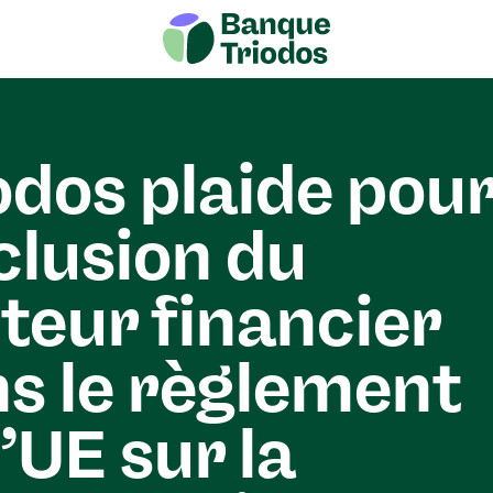
odos plaide pou
nclusion du
teur financier
s le règlement
l’UE sur la