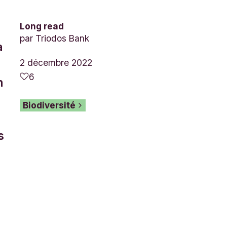
Long read
par
Triodos Bank
à
2 décembre 2022
6
n
Biodiversité
s