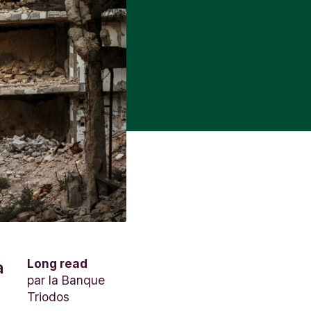
Long read
a
par
la Banque
Triodos