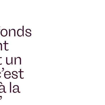
 fonds
nt
t un
’est
à la
”