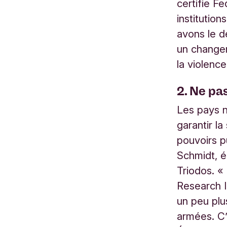
certifie F
institution
avons le de
un changem
la violence
2. Ne pas
Les pays n
garantir l
pouvoirs p
Schmidt, é
Triodos. «
Research I
un peu plu
armées. C’