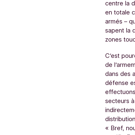
centre la 
en totale 
armés – qu
sapent la q
zones tou
C’est pour
de l’arme
dans des a
défense es
effectuons
secteurs à
indirectem
distributi
« Bref, no