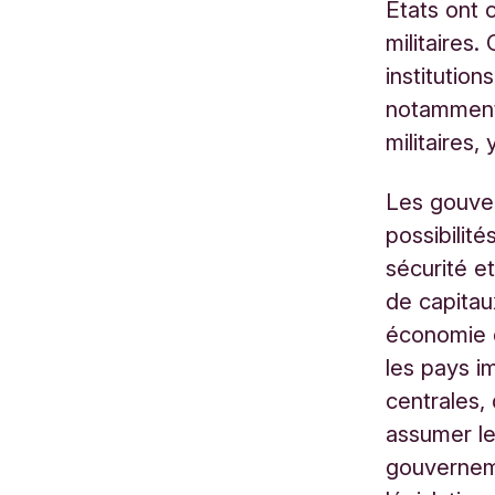
États ont
militaires.
institutio
notamment 
militaires,
Les gouve
possibilité
sécurité e
de capitau
économie 
les pays i
centrales,
assumer le
gouverneme