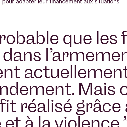
es pour adapter leur financement aux situations
 probable que les
s dans l’armeme
nt actuellemen
ndement. Mais c
it réalisé grâce 
et à la violence.