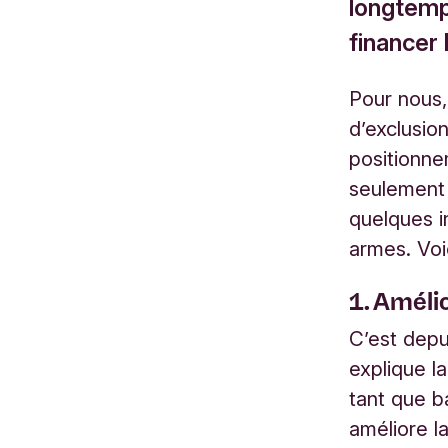
longtemps
financer 
Pour nous, 
d’exclusio
positionne
seulement 
quelques in
armes. Voi
1. Amélio
C’est depu
explique l
tant que b
améliore la