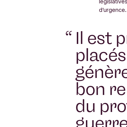
législativ
d’urgence.
“
Il est
placé
génère
bon re
du prof
guerre 