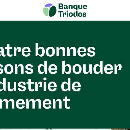
atre bonnes
sons de bouder
ndustrie de
armement