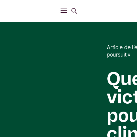
Ouvrir
Menu de recherche
Ouvrir
Menu principal
Article de l
poursuit »
Que
vic
pou
cli