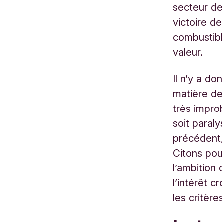
secteur de
victoire d
combustibl
valeur.
Il n’y a d
matière de
très impro
soit paral
précédent,
Citons pou
l’ambition 
l’intérêt c
les critèr