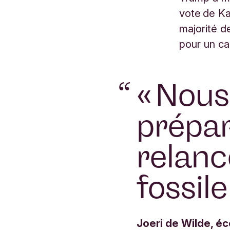
vote de Kam
majorité d
pour un ca
“
« Nous
prépar
relanc
fossil
Joeri de Wilde, é