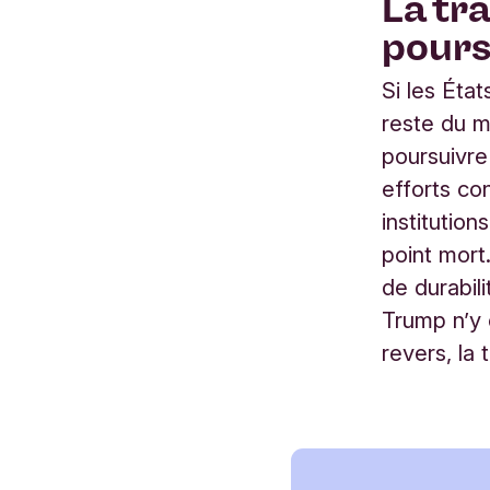
La tr
pour
Si les Éta
reste du mo
poursuivre
efforts co
institutio
point mort
de durabili
Trump n’y 
revers, la 