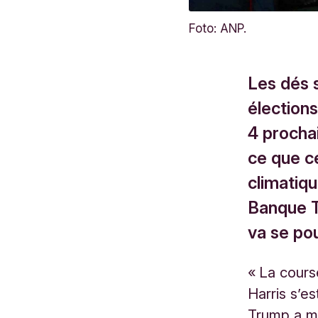
Foto: ANP.
Les dés 
élections
4 procha
ce que ce
climatiqu
Banque Tr
va se po
« La cours
Harris s’e
Trump a m