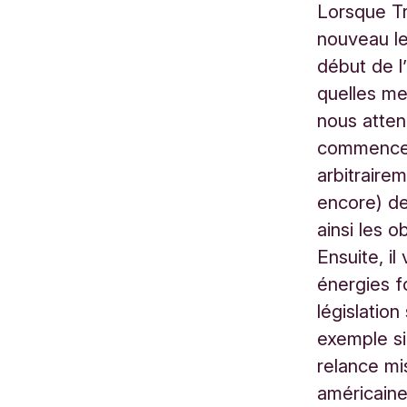
Lorsque T
nouveau le
début de l
quelles m
nous atten
commencer,
arbitraire
encore) de
ainsi les o
Ensuite, il
énergies fo
législatio
exemple sig
relance mi
américaine