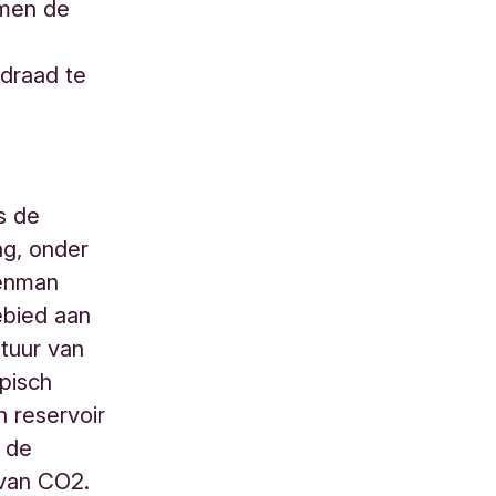
emen de
draad te
s de
ng, onder
kenman
ebied aan
ltuur van
opisch
 reservoir
n de
 van CO2.