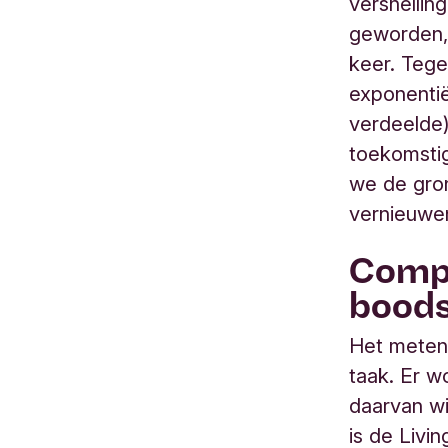
versnellin
geworden, 
keer. Tege
exponentië
verdeelde)
toekomsti
we de gron
vernieuwen,
Compl
bood
Het meten 
taak. Er w
daarvan wi
is de Livi