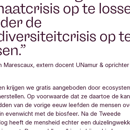
maatcrisis op te loss
der de
diversiteitcrisis op t
sen.
n Marescaux, extern docent UNamur & oprichte
en krijgen we gratis aangeboden door ecosyste
erstellen. Op voorwaarde dat ze daartoe de kans
idden van de vorige eeuw leefden de mensen ov
in evenwicht met de biosfeer. Na de Tweede
log heeft de mensheid echter een duizelingwek