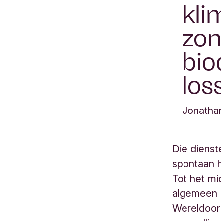
kli
zon
bio
los
Jonatha
Die dienst
spontaan h
Tot het m
algemeen 
Wereldoor