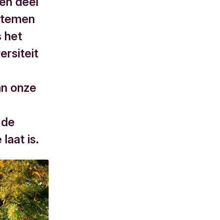
een deel
ystemen
s het
rsiteit
an onze
 de
laat is.