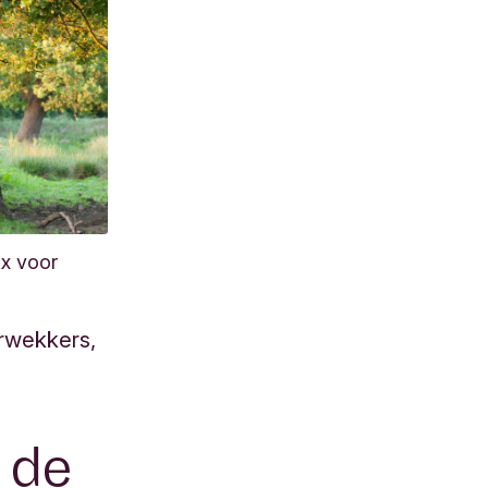
x voor
erwekkers,
 de