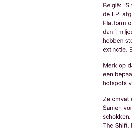
België: “S
de LPI af
Platform o
dan 1 milj
hebben st
extinctie.
Merk op dat
een bepaal
hotspots va
Ze omvat o
Samen vor
schokken.
The Shift,