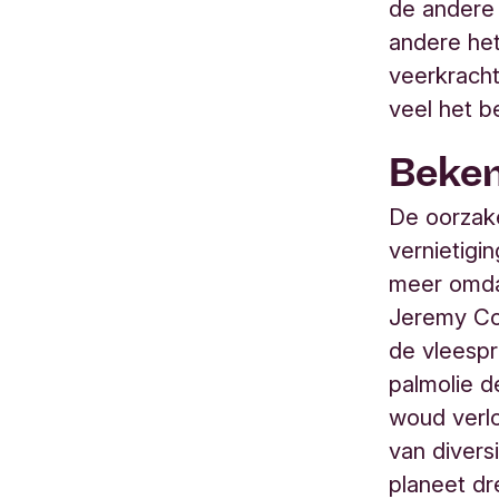
de andere
andere het
veerkrach
veel het 
Beke
De oorzake
vernietigi
meer omdat
Jeremy Col
de vleespr
palmolie d
woud verlo
van divers
planeet dr