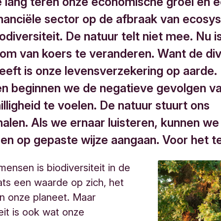
te lang teren onze economische groei en 
inanciële sector op de afbraak van ecos
odiversiteit. De natuur telt niet mee. Nu i
m van koers te veranderen. Want de dive
leeft is onze levensverzekering op aarde.
n beginnen we de negatieve gevolgen v
lligheid te voelen. De natuur stuurt ons
nalen. Als we ernaar luisteren, kunnen we
en op gepaste wijze aangaan. Voor het te 
mensen is biodiversiteit in de
ats een waarde op zich, het
n onze planeet. Maar
teit is ook wat onze