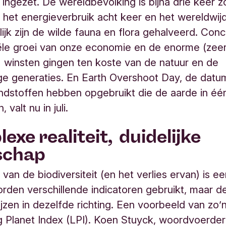
g ingezet. De wereldbevolking is bijna drie keer z
het energieverbruik acht keer en het wereldwij
lijk zijn de wilde fauna en flora gehalveerd. Conc
le groei van onze economie en de enorme (zeer
 winsten gingen ten koste van de natuur en de
ge generaties. En Earth Overshoot Day, de dat
dstoffen hebben opgebruikt die de aarde in één
 valt nu in juli.
exe realiteit, duidelijke
schap
van de biodiversiteit (en het verlies ervan) is ee
orden verschillende indicatoren gebruikt, maar 
jzen in dezelfde richting. Een voorbeeld van zo’n
ng Planet Index (LPI). Koen Stuyck, woordvoerd