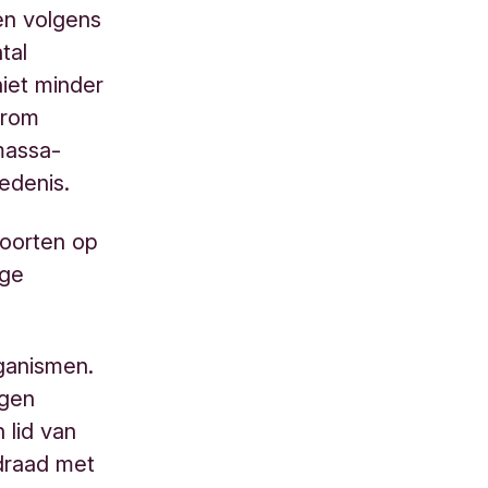
en volgens
tal
iet minder
arom
massa-
iedenis.
 soorten op
ige
rganismen.
egen
 lid van
 draad met