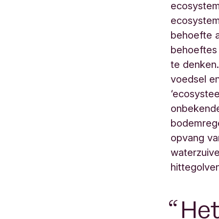
ecosystem
ecosysteme
behoefte af
behoeftes
te denken.
voedsel e
‘ecosystee
onbekende 
bodemrege
opvang va
waterzuive
hittegolve
Het