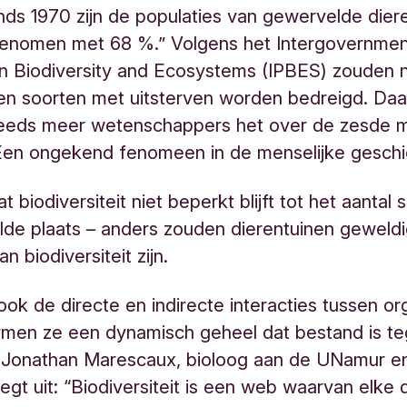
inds 1970 zijn de populaties van gewervelde dier
genomen met 68 %.” Volgens het Intergovernmen
n Biodiversity and Ecosystems (IPBES) zouden n
oen soorten met uitsterven worden bedreigd. Da
eeds meer wetenschappers het over de zesde 
 Een ongekend fenomeen in de menselijke gesch
 biodiversiteit niet beperkt blijft tot het aantal
de plaats – anders zouden dierentuinen geweld
n biodiversiteit zijn.
ok de directe en indirecte interacties tussen o
men ze een dynamisch geheel dat bestand is t
 Jonathan Marescaux, bioloog aan de UNamur en
 legt uit: “Biodiversiteit is een web waarvan elke