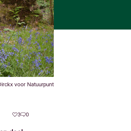
irckx voor Natuurpunt
3
0