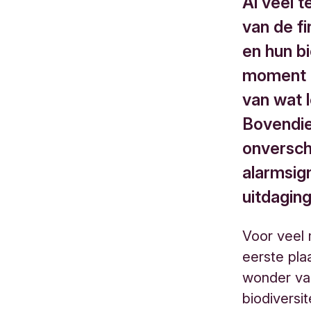
Al veel 
van de f
en hun bi
moment o
van wat 
Bovendie
onverschi
alarmsig
uitdaging
Voor veel 
eerste pla
wonder va
biodiversi