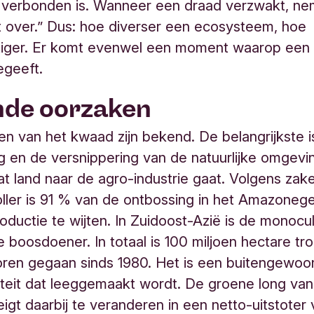
 verbonden is. Wanneer een draad verzwakt, n
 over.” Dus: hoe diverser een ecosysteem, hoe
tiger. Er komt evenwel een moment waarop een 
begeeft.
nde oorzaken
n van het kwaad zijn bekend. De belangrijkste i
ng en de versnippering van de natuurlijke omgevi
 land naar de agro-industrie gaat. Volgens za
ler is 91 % van de ontbossing in het Amazoneg
oductie te wijten. In Zuidoost-Azië is de monocu
e boosdoener. In totaal is 100 miljoen hectare tr
ren gegaan sinds 1980. Het is een buitengewoon
iteit dat leeggemaakt wordt. De groene long va
eigt daarbij te veranderen in een netto-uitstoter