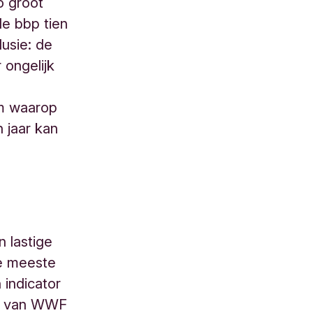
o groot
de bbp tien
lusie: de
 ongelijk
um waarop
 jaar kan
n lastige
de meeste
 indicator
er van WWF