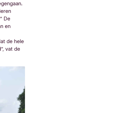
tegengaan.
ieren
.” De
an en
dat de hele
d”, vat de