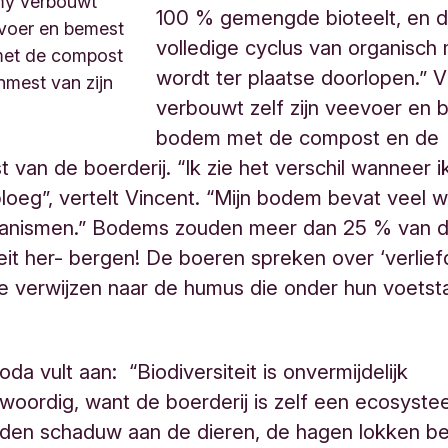
my verbouwt
100 % gemengde bioteelt, en 
eevoer en bemest
volledige cyclus van organisch 
et de compost
wordt ter plaatse doorlopen.” V
nmest van zijn
verbouwt zelf zijn veevoer en
bodem met de compost en de
 van de boerderij. “Ik zie het verschil wanneer i
oeg”, vertelt Vincent. “Mijn bodem bevat veel
ganismen.” Bodems zouden meer dan 25 % van d
teit her- bergen! De boeren spreken over ‘verlie
e verwijzen naar de humus die onder hun voets
da vult aan: “Biodiversiteit is onvermijdelijk
oordig, want de boerderij is zelf een ecosyst
den schaduw aan de dieren, de hagen lokken b