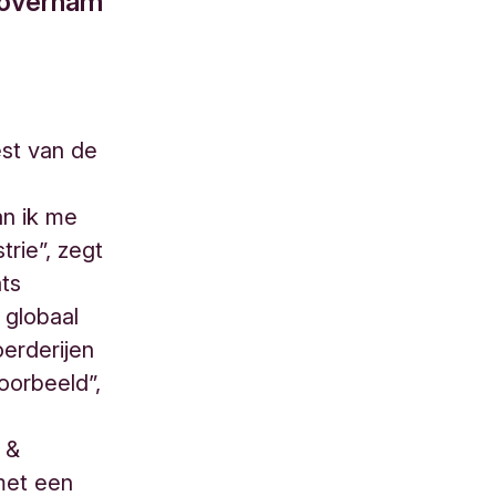
8 overnam
st van de
an ik me
rie”, zegt
ats
 globaal
erderijen
voorbeeld”,
 &
 met een