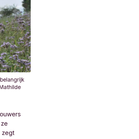
 belangrijk
Mathilde
bouwers
 ze
, zegt