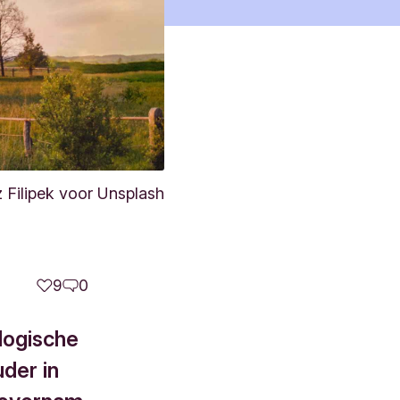
 Filipek voor Unsplash
9
0
logische
der in