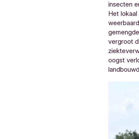
insecten e
Het lokaa
weerbaard
gemengde t
vergroot d
ziekteverw
oogst verlo
landbouw