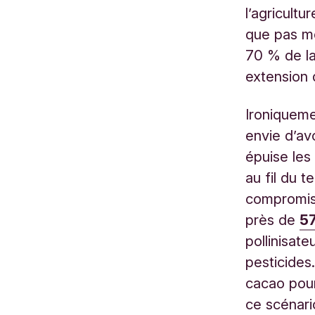
l’agricultu
que pas m
70 % de la
extension d
Ironiqueme
envie d’av
épuise les
au fil du t
compromis
près de
57
pollinisate
pesticides.
cacao pou
ce scénari