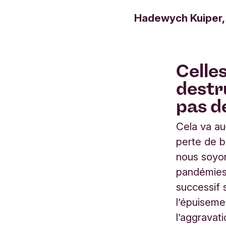
Hadewych Kuiper,
Celles
destr
pas d
Cela va au-
perte de b
nous soyo
pandémies
successif 
l’épuiseme
l’aggravat