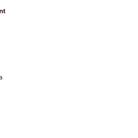
nt
a
s