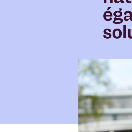
éga
sol