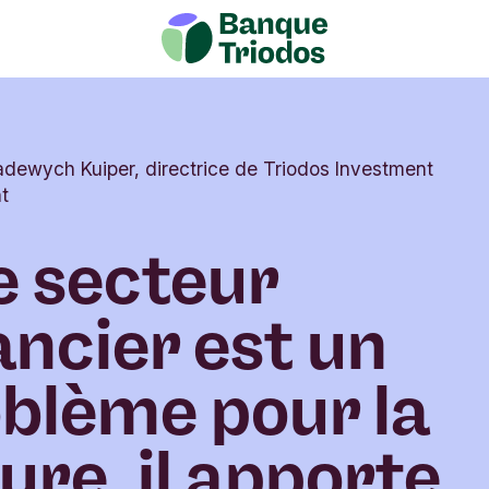
adewych Kuiper, directrice de Triodos Investment
t
le secteur
ancier est un
blème pour la
ure, il apporte