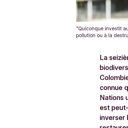
"Quiconque investit au
pollution ou à la dest
La seizi
biodiver
Colombie 
connue q
Nations u
est peut-
inverser 
restaurer