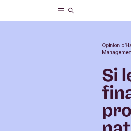
Ouvrir
Menu de recherche
Ouvrir
Menu principal
Opinion d’H
Managemen
Si 
fin
pro
nat