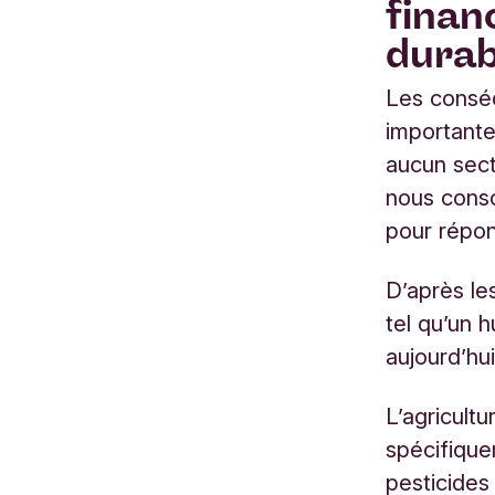
finan
dura
Les conséq
importante
aucun sect
nous conso
pour répon
D’après le
tel qu’un 
aujourd’hu
L’agricult
spécifiquem
pesticides