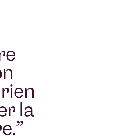
re
on
 rien
er la
e.
”