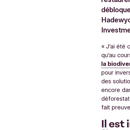
débloque
Hadewych
Investm
« J’ai été
qu’au cour
la biodive
pour inver
des soluti
encore dan
déforestati
fait preuv
Il est