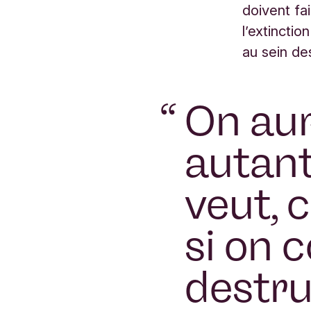
doivent fa
l’extinctio
au sein de
“
On aur
autant
veut, 
si on 
destru