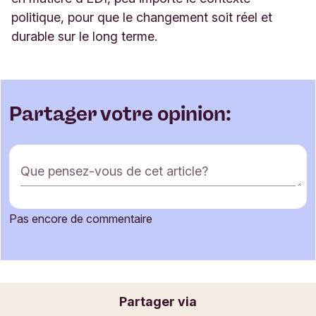
politique, pour que le changement soit réel et
durable sur le long terme.
Partager votre opinion:
F
Que pensez-vous de cet article?
o
r
m
Pas encore de commentaire
u
Votre nom
l
a
i
r
Votre adresse e-mail
Partager via
e