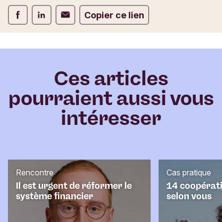
d
Partager via Facebook
Partager via LinkedIn
Partager via E-mail
Copier ce lien
e
c
o
m
m
e
Ces articles
n
pourraient aussi vous
t
a
intéresser
i
r
e
Rencontre
Cas pratique
Il est urgent de réformer le
14 coopérati
système financier
selon vous