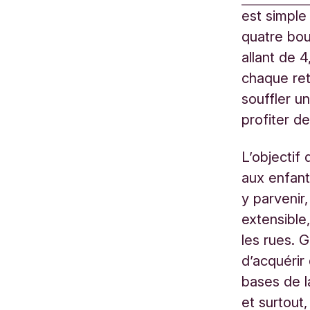
est simple 
quatre bo
allant de 
chaque reto
souffler u
profiter d
L’objectif
aux enfant
y parvenir
extensible,
les rues. G
d’acquérir
bases de la
et surtout