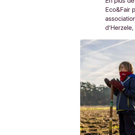
En plus de 
Eco&Fair p
associati
d’Herzele, 