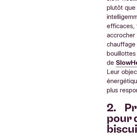
plutôt que
intelligem
efficaces,
accrocher 
chauffage 
bouillottes
de
SlowH
Leur object
énergétiqu
plus respo
2. Pr
pour 
biscui