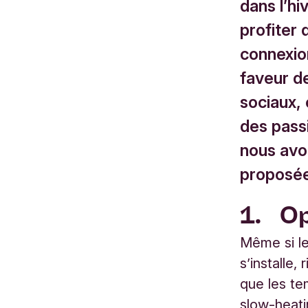
dans l’h
profiter 
connexio
faveur d
sociaux,
des passi
nous avo
proposées
1. Op
Même si le
s’installe
que les te
slow-heati