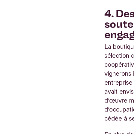
4. De
soute
enga
La boutiqu
sélection d
coopérativ
vignerons 
entreprise
avait envi
d’œuvre m
d’occupati
cédée à s