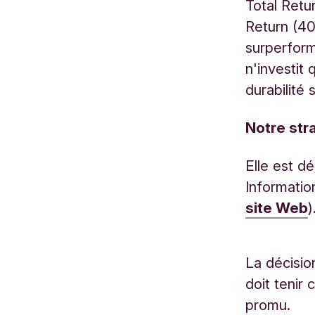
Total Retu
Return (40
surperform
n'investit
durabilité s
​​​​​​​​​​​​
Elle est d
Informatio
site Web
)
La décisio
doit tenir
promu.