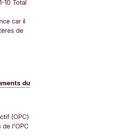
1-10 Total
ce car il
itères de
cuments du
ctif (OPC)
fs de l'OPC