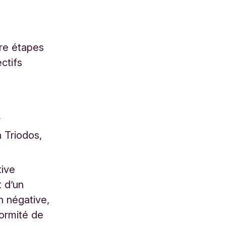
re étapes
ctifs
r
n Triodos,
tive
t d’un
n négative,
formité de