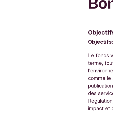
Bo
Objectif
Objectifs
Le fonds v
terme, tou
l'environn
comme le s
publicatio
des servic
Regulation
impact et d