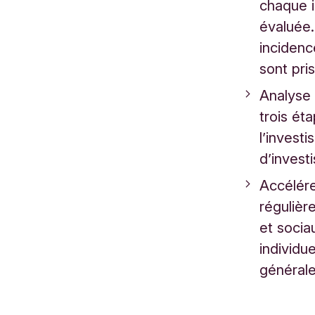
chaque i
évaluée.
incidenc
sont pr
Analyse 
trois ét
l’invest
d’inves
Accélére
régulièr
et soci
individu
général