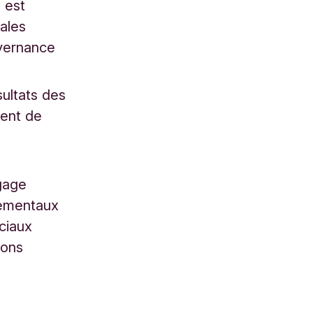
 est
ales
uvernance
sultats des
ment de
ngage
nementaux
ciaux
ions