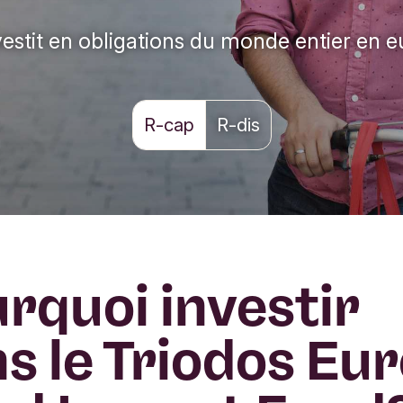
vestit en obligations du monde entier en e
R-cap
R-dis
rquoi investir
s le Triodos Eu