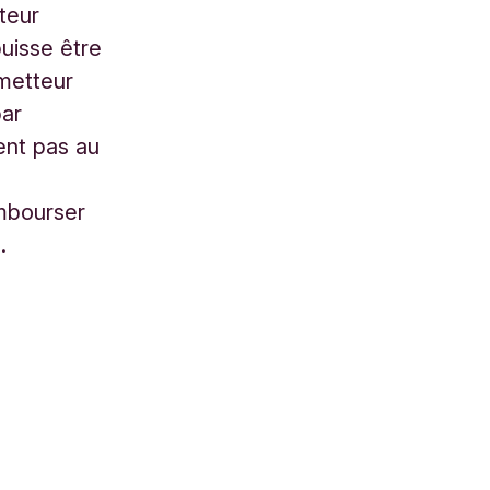
teur
puisse être
émetteur
par
ent pas au
-
embourser
.