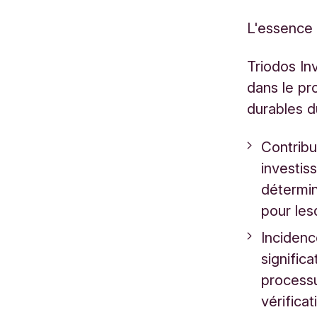
L'essence 
Triodos In
dans le pr
durables 
Contribu
investis
détermin
pour les
Incidenc
significa
processu
vérifica