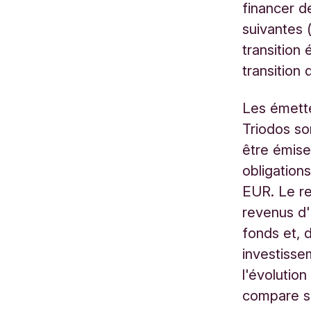
financer d
suivantes (
transition 
transition 
Les émette
Triodos so
être émise
obligation
EUR. Le re
revenus d'
fonds et, d
investiss
l'évolution
compare se