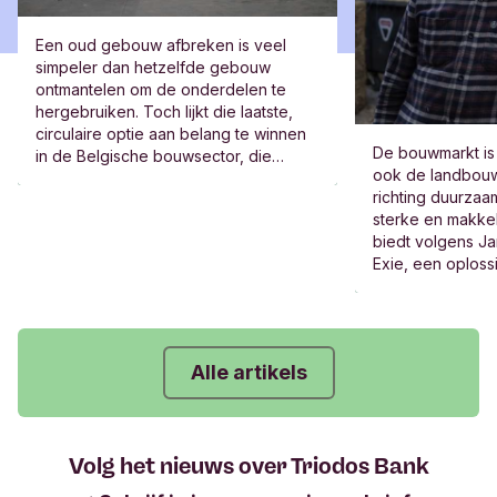
Een oud gebouw afbreken is veel
simpeler dan hetzelfde gebouw
ontmantelen om de onderdelen te
hergebruiken. Toch lijkt die laatste,
circulaire optie aan belang te winnen
De bouwmarkt is i
in de Belgische bouwsector, die
ook de landbouw
nochtans lang een conservatieve
richting duurzaa
reputatie had. Een verkenning van het
sterke en makkel
terrein.
biedt volgens J
Exie, een oploss
sectoren.
Alle artikels
Volg het nieuws over Triodos Bank