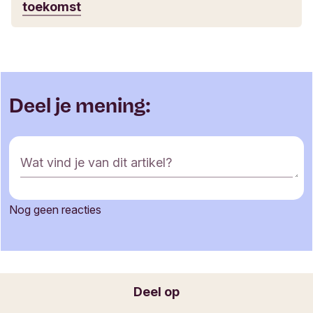
toekomst
Deel je mening:
R
Wat vind je van dit artikel?
e
a
c
Nog geen reacties
t
Je naam
i
e
f
o
Jouw e-mailadres
Deel op
r