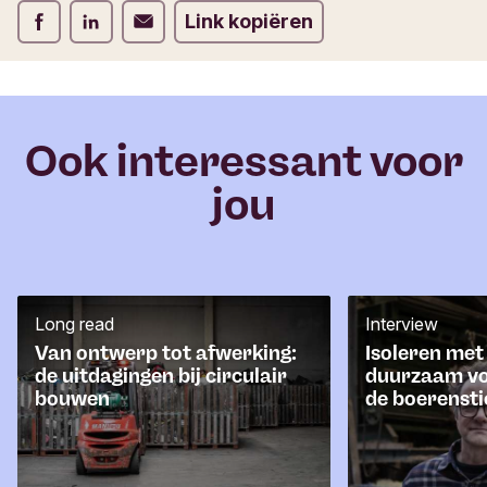
m
Deel op Facebook
Deel op LinkedIn
Deel op Verstuur per email
Link kopiëren
u
l
i
e
r
Ook interessant voor
jou
Long read
Interview
Van ontwerp tot afwerking:
Isoleren met
de uitdagingen bij circulair
duurzaam vo
bouwen
de boerensti