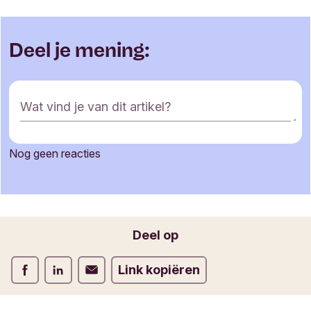
Deel je mening:
R
Wat vind je van dit artikel?
e
a
c
Nog geen reacties
t
Je naam
i
e
f
o
Jouw e-mailadres
Deel op
r
m
Deel op Facebook
Deel op LinkedIn
Deel op Verstuur per email
Link kopiëren
u
l
i