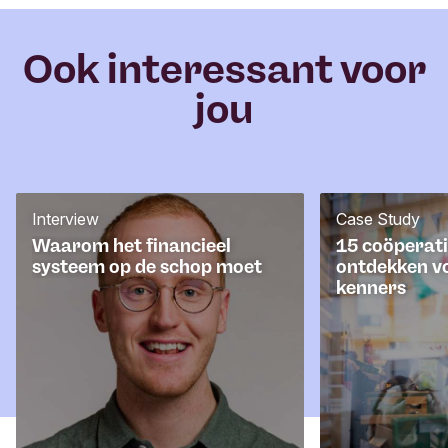
e
r
Ook interessant voor
jou
Interview
Case Study
Waarom het financieel
15 coöperati
systeem op de schop moet
ontdekken v
kenners