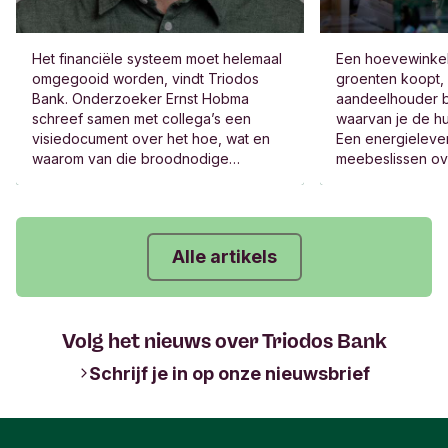
Het financiële systeem moet helemaal
Een hoevewinkel 
omgegooid worden, vindt Triodos
groenten koopt,
Bank. Onderzoeker Ernst Hobma
aandeelhouder b
schreef samen met collega’s een
waarvan je de hu
visiedocument over het hoe, wat en
Een energielever
waarom van die broodnodige
meebeslissen ov
transformatie. “Echte verandering kan
de winst, het be
niet zonder verandering van het
Jazeker, die bed
financieel systeem.”
Alle artikels
Volg het nieuws over Triodos Bank
Schrijf je in op onze nieuwsbrief