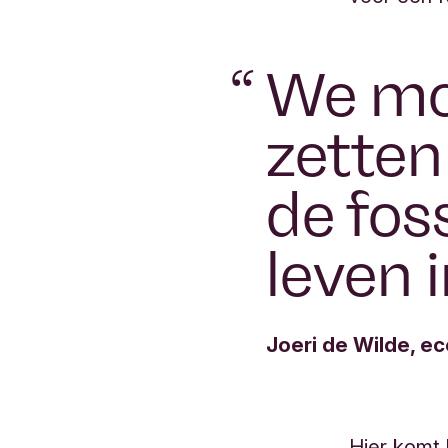
“
We mo
zetten
de fos
leven 
Joeri de Wilde, e
Hier komt 