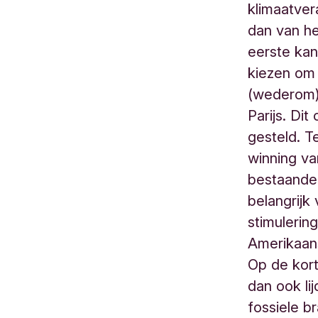
klimaatve
dan van h
eerste kan
kiezen om
(wederom) 
Parijs. Dit
gesteld. T
winning va
bestaande 
belangrijk
stimulerin
Amerikaan
Op de kort
dan ook li
fossiele b