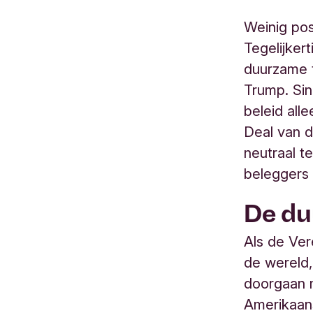
Weinig pos
Tegelijkert
duurzame t
Trump. Sin
beleid all
Deal van 
neutraal 
beleggers 
De du
Als de Ver
de wereld,
doorgaan 
Amerikaans