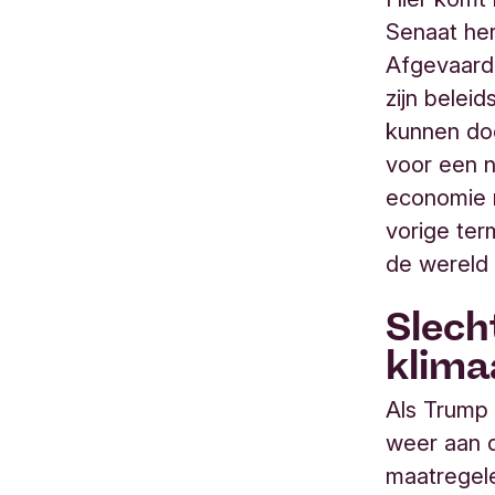
Senaat her
Afgevaard
zijn belei
kunnen do
voor een n
economie n
vorige ter
de wereld i
Slech
klima
Als Trump 
weer aan d
maatregel