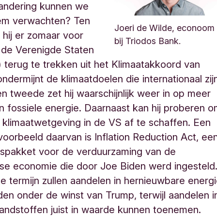
randering kunnen we
em verwachten? Ten
Joeri de Wilde, econoom
 hij er zomaar voor
bij Triodos Bank.
 de Verenigde Staten
terug te trekken uit het Klimaatakkoord van
 ondermijnt de klimaatdoelen die internationaal zij
en tweede zet hij waarschijnlijk weer in op meer
n fossiele energie. Daarnaast kan hij proberen 
klimaatwetgeving in de VS af te schaffen. Een
 voorbeeld daarvan is Inflation Reduction Act, ee
gspakket voor de verduurzaming van de
se economie die door Joe Biden werd ingesteld
e termijn zullen aandelen in hernieuwbare energ
jden onder de winst van Trump, terwijl aandelen i
randstoffen juist in waarde kunnen toenemen.