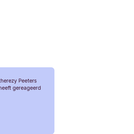
therezy Peeters
heeft gereageerd