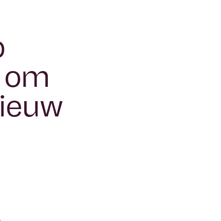
p
g om
nieuw
e