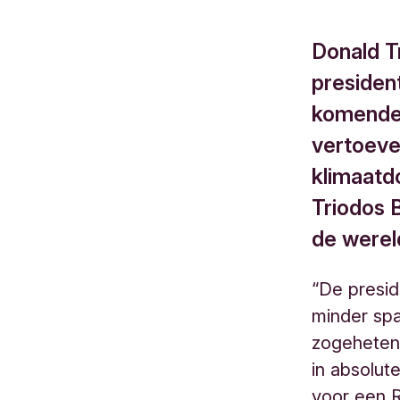
Donald T
presiden
komende 
vertoeve
klimaatd
Triodos B
de werel
“De presid
minder sp
zogeheten 
in absolut
voor een R