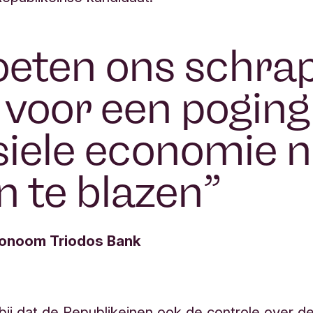
eten ons schra
 voor een pogin
siele economie 
in te blazen
”
conoom Triodos Bank
bij dat de Republikeinen ook de controle over d