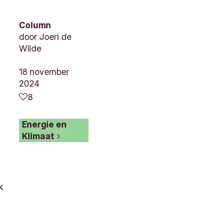
Column
door
Joeri de
Wilde
18 november
2024
8
Energie en
Klimaat
k