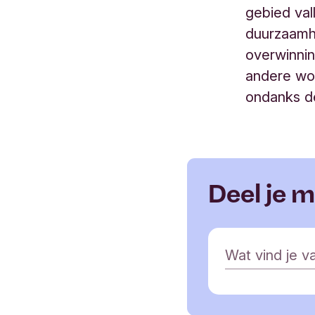
gebied val
duurzaamhe
overwinnin
andere woo
ondanks d
Deel je 
R
Wat vind je va
e
a
c
t