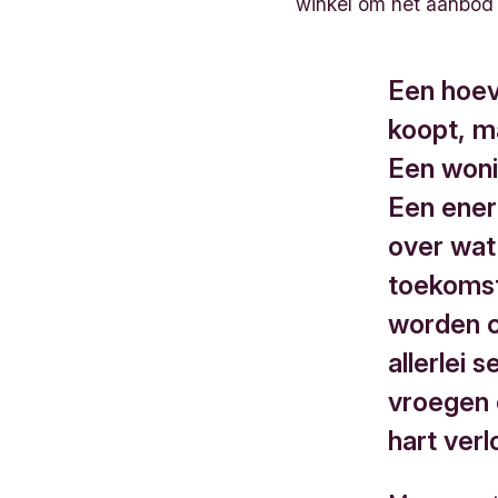
winkel om het aanbod 
Een hoev
koopt, m
Een woni
Een ener
over wat
toekomst
worden c
allerlei 
vroegen 
hart verl