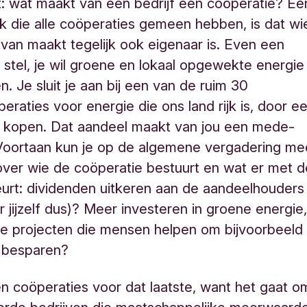
: wat maakt van een bedrijf een coöperatie? Ee
k die alle coöperaties gemeen hebben, is dat wi
 van maakt tegelijk ook eigenaar is. Even een
 stel, je wil groene en lokaal opgewekte energie
en. Je sluit je aan bij een van de ruim 30
eraties voor energie die ons land rijk is, door e
e kopen. Dat aandeel maakt van jou een mede-
 Voortaan kun je op de algemene vergadering me
over wie de coöperatie bestuurt en wat er met d
urt: dividenden uitkeren aan de aandeelhouders
 jijzelf dus)? Meer investeren in groene energie
ale projecten die mensen helpen om bijvoorbeeld
e besparen?
en
coöperaties
voor dat laatste, want het gaat o