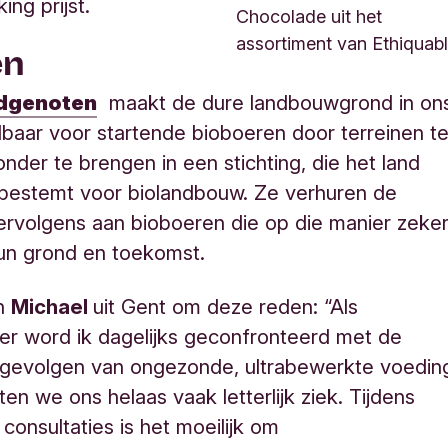
ng prijst.
Chocolade uit het
assortiment van Ethiquab
en
dgenoten
maakt de dure landbouwgrond in on
lbaar voor startende bioboeren door terreinen t
nder te brengen in een stichting, die het land
d bestemt voor biolandbouw. Ze verhuren de
rvolgens aan bioboeren die op die manier zeke
hun grond en toekomst.
an
Michael
uit Gent om deze reden: “Als
er word ik dagelijks geconfronteerd met de
 gevolgen van ongezonde, ultrabewerkte voedin
ten we ons helaas vaak letterlijk ziek. Tijdens
 consultaties is het moeilijk om