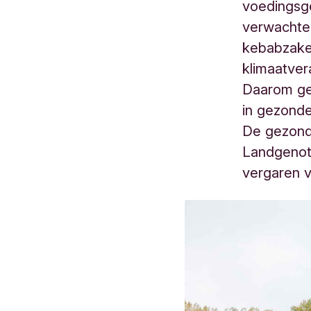
voedingsg
verwachten
kebabzake
klimaatver
Daarom gel
in gezonde
De gezond
Landgenot
vergaren 