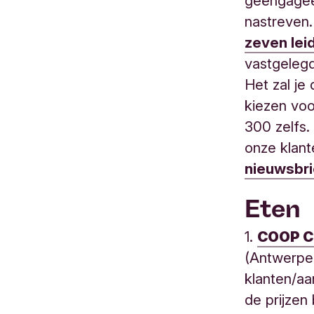
geëngagee
nastreven.
zeven lei
vastgelegd
Het zal je
kiezen voo
300 zelfs.
onze klan
nieuwsbri
Eten
1.
COOP C
(Antwerpe
klanten/aa
de prijzen