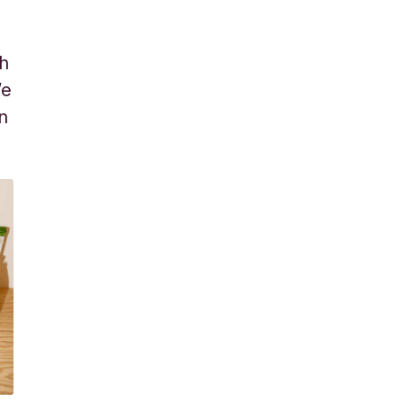
ch
We
n