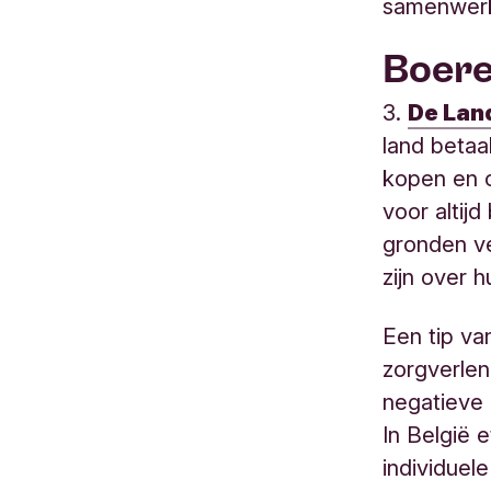
samenwerki
Boer
3.
De Lan
land betaa
kopen en o
voor altij
gronden ve
zijn over 
Een tip v
zorgverlen
negatieve
In België e
individuele