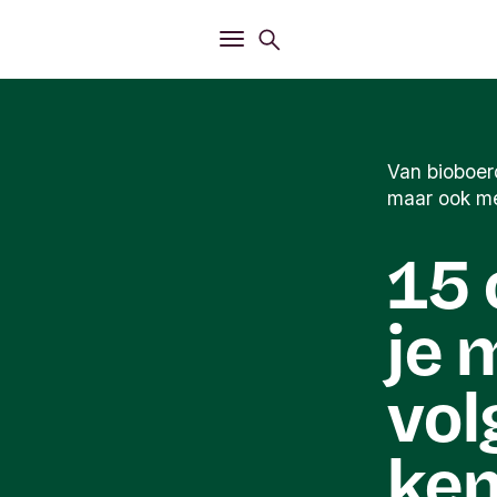
Openen
Zoekmenu
Openen
Hoofdmenu
Van bioboerd
maar ook m
15 
je 
vol
ke