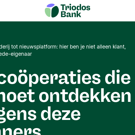
erij tot nieuwsplatform: hier ben je niet alleen klant,
ede-eigenaar
coöperaties die
moet ontdekken
gens deze
nners