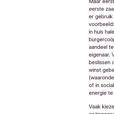
Maar eerst
eerste zaa
er gebruik
voorbeeld:
in huis hal
burgercoöp
aandeel t
eigenaar.
beslissen 
winst gebe
(waaronder
of in soci
energie t
Vaak kiez