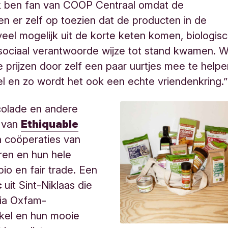
Ik ben fan van COOP Centraal omdat de
n er zelf op toezien dat de producten in de
veel mogelijk uit de korte keten komen, biologis
 sociaal verantwoorde wijze tot stand kwamen. 
 prijzen door zelf een paar uurtjes mee te helpe
el en zo wordt het ook een echte vriendenkring.”
olade en andere
 van
Ethiquable
 coöperaties van
ren en hun hele
bio en fair trade. Een
c
uit Sint-Niklaas die
via Oxfam-
kel en hun mooie