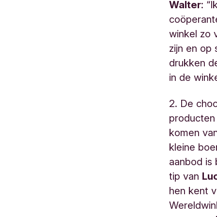
Walter
: “
coöperante
winkel zo 
zijn en op
drukken de
in de wink
2.
De choc
producten
komen van
kleine boe
aanbod is 
tip van
Lu
hen kent 
Wereldwin