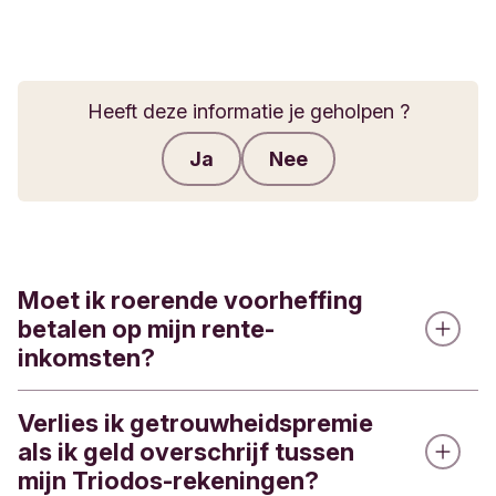
Heeft deze informatie je geholpen ?
Ja
Nee
Feedback verzenden
Moet ik roerende voorheffing
betalen op mijn rente-
inkomsten?
Verlies ik getrouwheidspremie
Bij een gereglementeerde spaarrekening is de
als ik geld overschrijf tussen
eerste schijf rente-inkomsten van 1.020 euro voor
mijn Triodos-rekeningen?
inkomsten 2026 vrijgesteld van roerende