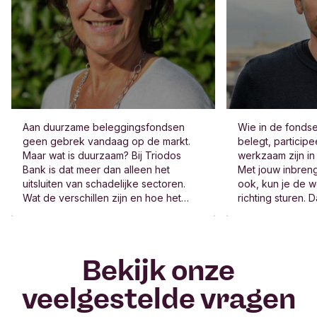
r
eigen waarden en normen te begeleiden."
+32 2 549 59 78
Bel ons op:
i
+32 2 549 59 33
Bel ons op:
s
+32 2 548 28 31
Bel ons op:
C
o
p
p
i
j
Aan duurzame beleggingsfondsen
Wie in de fonds
e
geen gebrek vandaag op de markt.
belegt, participe
Maar wat is duurzaam? Bij Triodos
werkzaam zijn in
Bank is dat meer dan alleen het
Met jouw inbreng
uitsluiten van schadelijke sectoren.
ook, kun je de w
Wat de verschillen zijn en hoe het
richting sturen. 
precies werkt, vroegen we aan
bedoelt met imp
relatiebeheerder Chris Coppije.
Bekijk onze
veelgestelde vragen