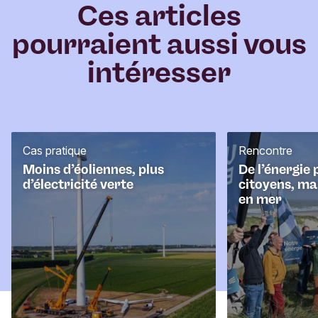
e
Ces articles
n
pourraient aussi vous
t
a
intéresser
i
r
e
Cas pratique
Rencontre
Moins d’éoliennes, plus
De l’énergie 
d’électricité verte
citoyens, ma
en mer