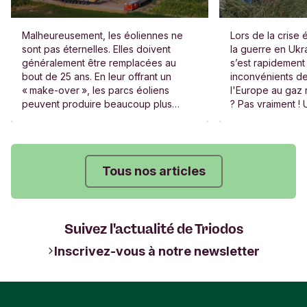
Malheureusement, les éoliennes ne
Lors de la crise 
sont pas éternelles. Elles doivent
la guerre en Ukr
généralement être remplacées au
s’est rapidement
bout de 25 ans. En leur offrant un
inconvénients d
« make-over », les parcs éoliens
l'Europe au gaz 
peuvent produire beaucoup plus
? Pas vraiment !
d’énergie durable qu’avant, avec
citoyens en ont m
moins d’éoliennes.
étaient affiliés 
d’électricité.
Tous nos articles
Suivez l'actualité de Triodos
Inscrivez-vous à notre newsletter