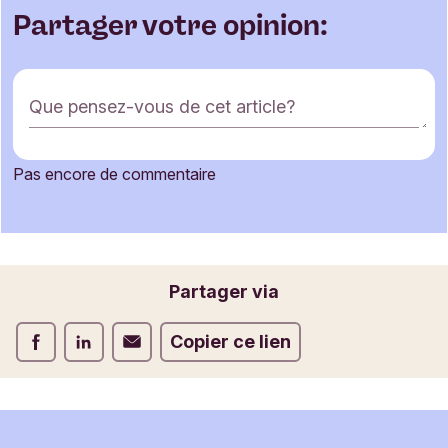
Partager votre opinion:
F
Que pensez-vous de cet article?
o
r
m
Pas encore de commentaire
u
Votre nom
l
a
i
r
Votre adresse e-mail
Partager via
e
d
Partager via Facebook
Partager via LinkedIn
Partager via E-mail
Copier ce lien
e
c
o
m
m