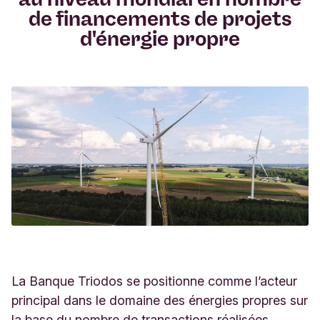
de financements de projets
n
l
d'énergie propre
La Banque Triodos utilise vos données
i
uniquement pour répondre à votre question.
g
n
e
La Banque Triodos se positionne comme l’acteur
principal dans le domaine des énergies propres sur
la base du nombre de transactions réalisées