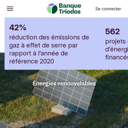
Éléments de menu précédents
É
Notre vision
Financez votre projet
Contact
Se connecter
Ouvrir
Menu principal
L'impact de la Banque Triodos en 
42%
562
réduction des émissions de
projets
gaz à effet de serre par
d’énerg
rapport à l’année de
financé
référence 2020
Énergies renouvelables