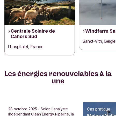
Centrale Solaire de
Windfarm San
Cahors Sud
Sankt-Vith, België
Lhospitalet, France
Les énergies renouvelables à la
une
Communiqué de presse
Cas pratique
28 octobre 2025 - Selon l'analyste
indépendant Clean Energy Pipeline, la
La Banque Triodos en tête du
Moins d’éoli