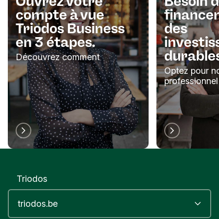
Ouvrez votre
Besoin d
compte à vue
finance
Triodos Business
des
en 3 étapes.
investi
durable
Découvrez comment
Optez pour no
professionnel
Triodos