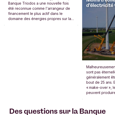
Banque Triodos a une nouvelle fois
financement des énergies
d’électricité
été reconnue comme l'arrangeur de
propres pour la 9ème année
financement le plus actif dans le
domaine des énergies propres sur la
base du nombre total de transactions.
Malheureusement
sont pas éternell
généralement êt
bout de 25 ans. E
« make-over », l
peuvent produir
d’énergie durabl
moins d’éolienne
Des questions sur la Banque