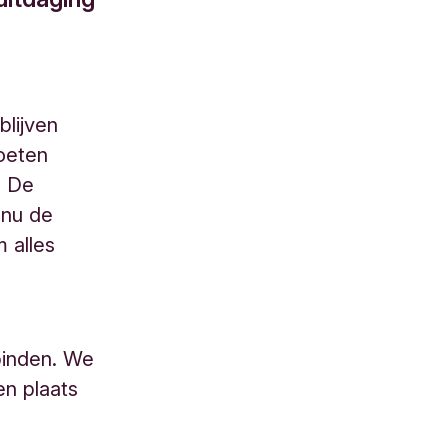
lijven
oeten
. De
 nu de
 alles
binden. We
en plaats