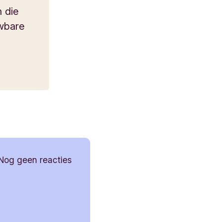
n die
uwbare
Nog geen reacties