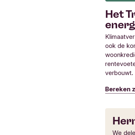
Het T
energ
Klimaatver
ook de ko
woonkredie
rentevoete
verbouwt. 
Bereken z
Her
We dele