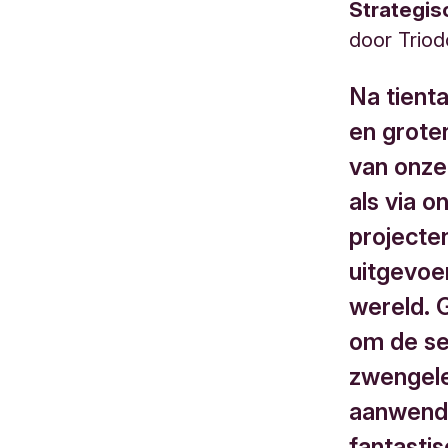
Strategis
door
Trio
Na tienta
en grote
van onze
als via 
projecte
uitgevoe
wereld.
om de se
zwengele
aanwende
fantasti