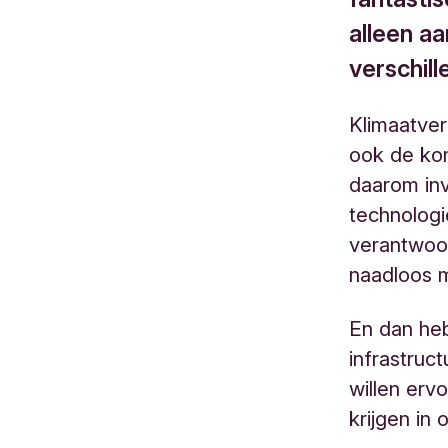
alleen a
verschil
Klimaatver
ook de ko
daarom in
technologi
verantwoor
naadloos 
En dan heb
infrastruc
willen erv
krijgen in