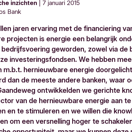
che inzichten
7 januari 2015
dos Bank
llen jaren ervaring met de financiering va
re projecten is energie een belangrijk on
 bedrijfsvoering geworden, zowel via de 
onze investeringsfondsen. We hebben mee
n m.b.t. hernieuwbare energie doorgelich
rd dan de meeste andere banken, waar o
 Gaandeweg ontwikkelden we gerichte k
ctor van de hernieuwbare energie aan te
n en te stimuleren en we willen die kno
n om een versnelling hoger te schakele
sche opportuniteit, maar we kunnen deze 