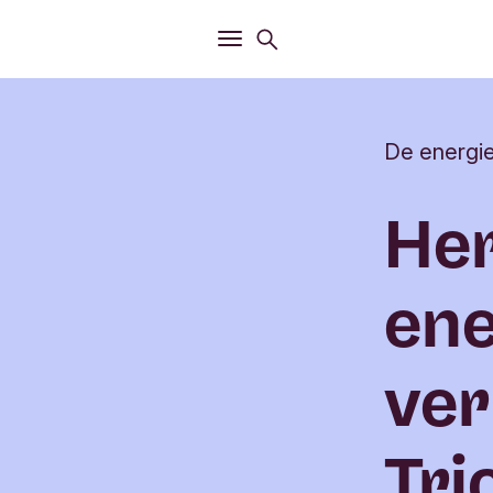
Openen
Zoekmenu
Openen
Hoofdmenu
De energie
He
ene
ver
Tri