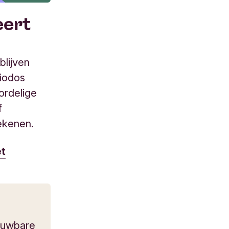
eert
lijven
iodos
ordelige
f
rekenen.
et
euwbare