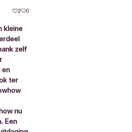
2
0
n kleine
derdeel
bank zelf
r
t en
ok ter
nowhow
whow nu
n. Een
uitdaging