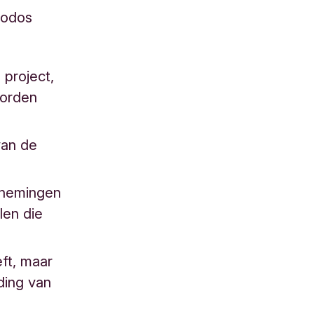
iodos
 project,
worden
van de
rnemingen
len die
ft, maar
ding van