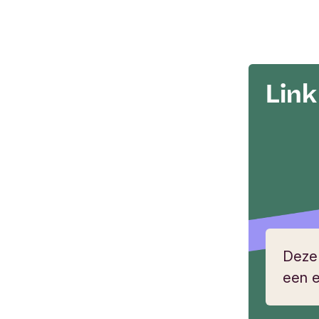
Link
Deze
een e