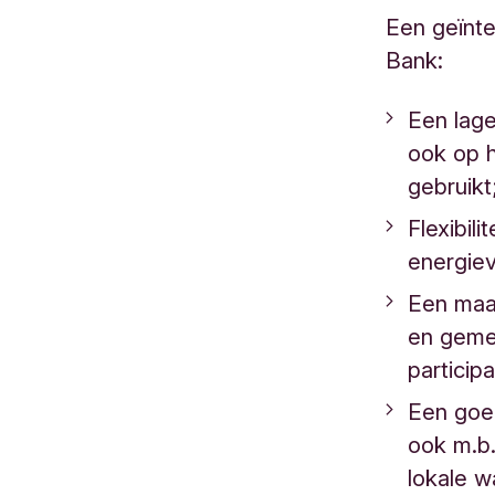
Een geïnt
Bank:
Een lage
ook op h
gebruikt
Flexibil
energie
Een maa
en geme
particip
Een goe
ook m.b.
lokale 