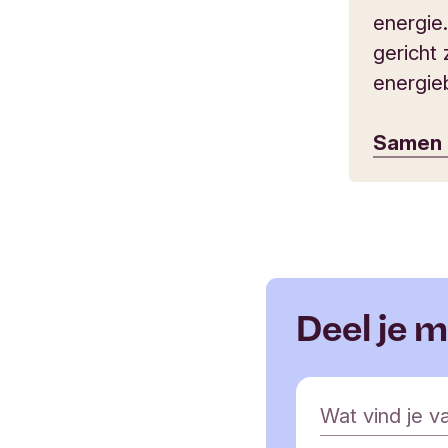
energie
gericht 
energie
Samen d
Deel je 
R
Wat vind je va
e