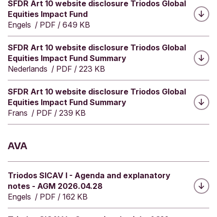
Downloaden:
SFDR Art 10 website disclosure Triodos Global
Equities Impact Fund
Engels
/
PDF
/
649 KB
Downloaden:
SFDR Art 10 website disclosure Triodos Global
Equities Impact Fund Summary
Nederlands
/
PDF
/
223 KB
Downloaden:
SFDR Art 10 website disclosure Triodos Global
Equities Impact Fund Summary
Frans
/
PDF
/
239 KB
AVA
Downloaden:
Triodos SICAV I - Agenda and explanatory
notes - AGM 2026.04.28
Engels
/
PDF
/
162 KB