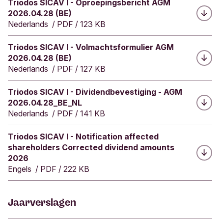
Downloaden:
Triodos SICAV I - Oproepingsbericht AGM
2026.04.28 (BE)
Nederlands
/
PDF
/
123 KB
Downloaden:
Triodos SICAV I - Volmachtsformulier AGM
2026.04.28 (BE)
Nederlands
/
PDF
/
127 KB
Downloaden:
Triodos SICAV I - Dividendbevestiging - AGM
2026.04.28_BE_NL
Nederlands
/
PDF
/
141 KB
Downloaden:
Triodos SICAV I - Notification affected
shareholders Corrected dividend amounts
2026
Engels
/
PDF
/
222 KB
Jaarverslagen