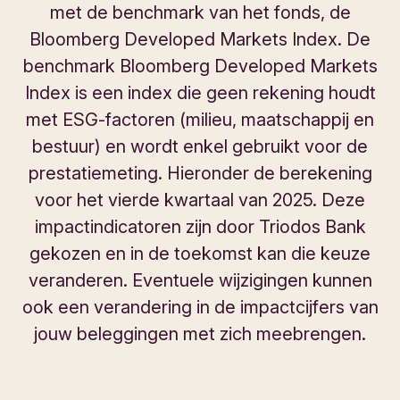
uitvoeren van aankoop- of verkooporders.
met de benchmark van het fonds, de
Bloomberg Developed Markets Index. De
ASML Holding NV
3,06
De
lopende kosten
van het fonds omvatten:
benchmark Bloomberg Developed Markets
Uitsplitsing naar sector
Assa Abloy
2,40
Index is een index die geen rekening houdt
een jaarlijkse vergoeding voor de
beheersmaatschappij
(Triodos Investment
met ESG-factoren (milieu, maatschappij en
Bron: Triodos Investment Management
AstraZeneca
2,11
Management). Die omvat de salarissen van de
bestuur) en wordt enkel gebruikt voor de
Data: per 31/07/2026
beheersmaatschappij, de beheerder en de
prestatiemeting. Hieronder de berekening
AT&T
1,65
distributeur. De vergoeding aan de distributeur
voor het vierde kwartaal van 2025. Deze
Uitsplitsing naar land
wordt retrocessie genoemd.
Carlisle Companies
0,91
impactindicatoren zijn door Triodos Bank
Bron: Triodos Investment Management
jaarlijkse servicekosten om de bewaarder te
gekozen en in de toekomst kan die keuze
Data: per 31/07/2026
Corporacion Acciona
betalen
(dat is de financiële instelling die
1,31
veranderen. Eventuele wijzigingen kunnen
Energias Renovables
verantwoordelijk is voor het veilig bewaren van
ook een verandering in de impactcijfers van
de activa van het fonds), de betaalagent, de
Danone
1,97
jouw beleggingen met zich meebrengen.
registerhouder en de administratief agent.
taksen
verschuldigd door het fonds omdat het
Darling Ingredients
1,59
gaat om een beleggingsmaatschappij.