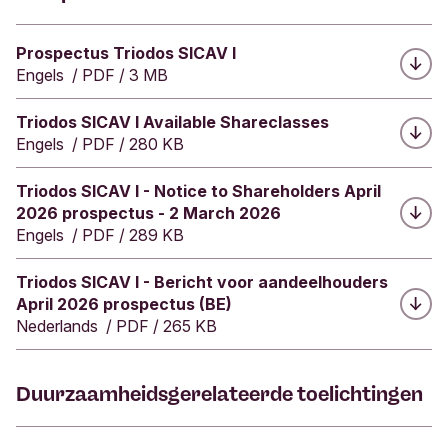
periode. Er is geen garantie dat dezelfde
impact wordt gerealiseerd in het huidige
Downloaden:
Prospectus Triodos SICAV I
kwartaal of jaar.
Engels
/
PDF
/
3 MB
Downloaden:
Triodos SICAV I Available Shareclasses
Engels
/
PDF
/
280 KB
Downloaden:
Triodos SICAV I - Notice to Shareholders April
2026 prospectus - 2 March 2026
Engels
/
PDF
/
289 KB
Downloaden:
Triodos SICAV I - Bericht voor aandeelhouders
April 2026 prospectus (BE)
Nederlands
/
PDF
/
265 KB
Duurzaamheidsgerelateerde toelichtingen