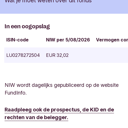
Wat je moet weten over dit fonds
n
Lanschot. Jeroen heeft een bachelordiploma
v
hoteladministratie en is CFA Charterholder (erkend
a
n
financieel analyst). Hij is geregistreerd bij het
H
In een oogopslag
Dutch Securities Institute als Senior Portfolio
e
Manager.
r
ISIN-code
NIW per 5/08/2026
Vermogen co
w
a
a
LU0278272504
EUR 32,02
r
d
e
n
NIW wordt dagelijks gepubliceerd op de website
FundInfo.
Raadpleeg ook de prospectus, de KID en de
rechten van de belegger.