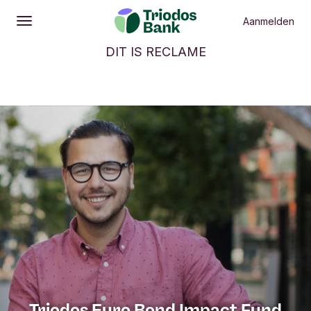
Aanmelden
Openen
Hoofdmenu
DIT IS RECLAME
Triodos Euro Bond Impact Fund