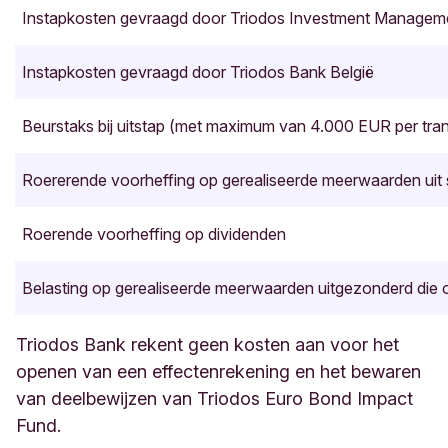
Welke zijn de specifieke risico's?
Instapkosten gevraagd door Triodos Investment Managem
Elk beleggingsfonds is onderhevig aan een of
Instapkosten gevraagd door Triodos Bank België
meerdere specifieke risico's. De meest relevante
* inclusief kosten aangerekend door Triodos
risico's voor een belegger zijn de volgende:
Investment Management
Beurstaks bij uitstap (met maximum van 4.000 EUR per tra
* exclusief kosten aangerekend door Triodos
Valutarisico:
dat risico ontstaat doordat
Bank en taksen
beleggingen door een fonds zowel in euro als in
Roererende voorheffing op gerealiseerde meerwaarden uit
vreemde valuta gedaan kunnen worden. In
principe dekt het fonds het valutarisico van die
Roerende voorheffing op dividenden
beleggingen niet af.
Bron: Triodos Investment Management
Belasting op gerealiseerde meerwaarden uitgezonderd die 
Marktrisico:
dat wil zeggen dat het risico
wordt veroorzaakt door veranderingen in de
Triodos Bank rekent geen kosten aan voor het
waarde van de beleggingen van het fonds. Het
openen van een effectenrekening en het bewaren
fonds beperkt dat risico door middel van een
van deelbewijzen van Triodos Euro Bond Impact
zorgvuldige selectie en spreiding van
Fund.
beleggingen.