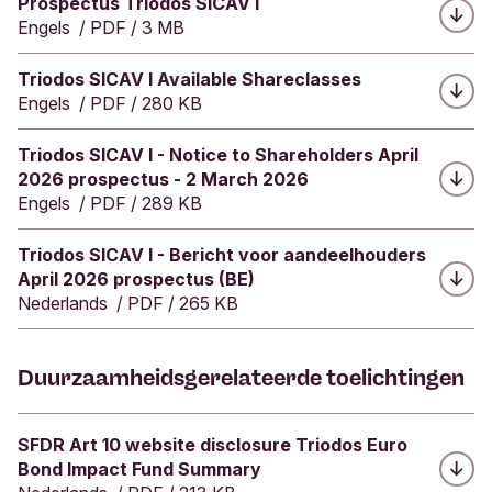
Downloaden:
Prospectus Triodos SICAV I
gebaseerd op gegevens uit
de voorgaande
RELX
1,49
Engels
/
PDF
/
3 MB
periode. Er is geen garantie dat dezelfde
impact wordt gerealiseerd in het huidige
Republic of Slovenia
0,11
Downloaden:
Triodos SICAV I Available Shareclasses
kwartaal of jaar.
Engels
/
PDF
/
280 KB
Régie Autonome des
0,24
Transports Parisiens (RATP)
Downloaden:
Triodos SICAV I - Notice to Shareholders April
2026 prospectus - 2 March 2026
Engels
/
PDF
/
289 KB
Réseau de Transport
1,28
d'Électricité
Downloaden:
Triodos SICAV I - Bericht voor aandeelhouders
April 2026 prospectus (BE)
Smurfit WestRock
1,31
Nederlands
/
PDF
/
265 KB
SNCF Réseau
1,05
Duurzaamheidsgerelateerde toelichtingen
Société du Grand Paris
1,19
Downloaden:
SFDR Art 10 website disclosure Triodos Euro
Spain
0,96
Bond Impact Fund Summary