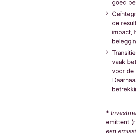
goed be
Geïnteg
de resul
impact, 
beleggi
Transiti
vaak bet
voor de
Daarnaas
betrekk
*
Investme
emittent (
een emissi