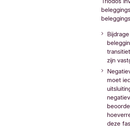
Triodos In
belegging
beleggings
Bijdrage
beleggin
transiti
zijn vas
Negatiev
moet ie
uitsluit
negatiev
beoordel
hoeverr
deze fas