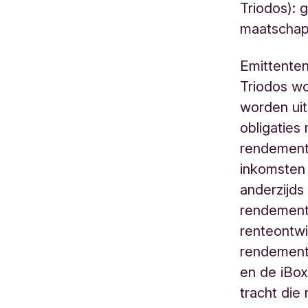
Triodos): g
maatschappe
Emittente
Triodos wo
worden ui
obligaties
rendement 
inkomsten 
anderzijds
rendement 
renteontwi
rendement
en de iBox
tracht die