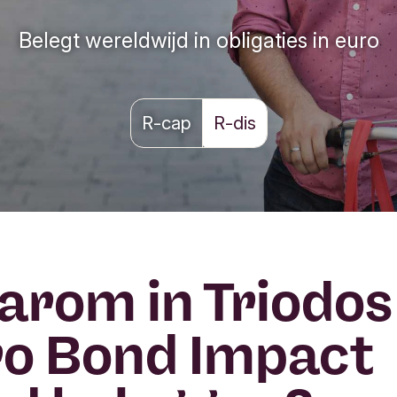
Belegt wereldwijd in obligaties in euro
R-cap
R-dis
rom in Triodos
o Bond Impact