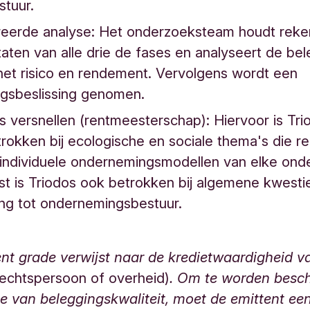
stuur.
reerde analyse: Het onderzoeksteam houdt reke
taten van alle drie de fases en analyseert de be
het risico en rendement. Vervolgens wordt een
ngsbeslissing genomen.
es versnellen (rentmeesterschap): Hiervoor is Tr
rokken bij ecologische en sociale thema's die rel
 individuele ondernemingsmodellen van elke ond
t is Triodos ook betrokken bij algemene kwesti
ing tot ondernemingsbestuur.
nt grade verwijst naar de kredietwaardigheid v
rechtspersoon of overheid)
. Om te worden besc
e van beleggingskwaliteit, moet de emittent een