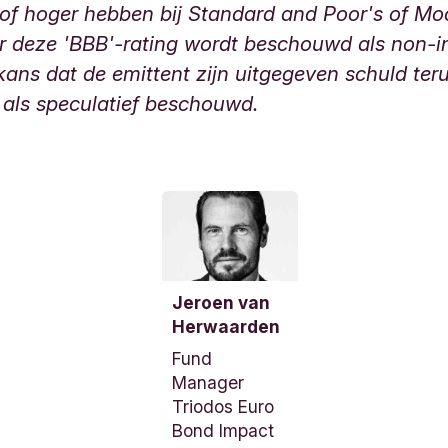
of hoger hebben bij Standard and Poor's of Mo
er deze 'BBB'-rating wordt beschouwd als non-
kans dat de emittent zijn uitgegeven schuld ter
 als speculatief beschouwd.
T
o
o
n
Jeroen van
i
Herwaarden
n
Fund
f
Manager
o
Triodos Euro
r
Bond Impact