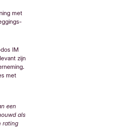
ning met
leggings-
iodos IM
evant zijn
erneming.
es met
an een
houwd als
 rating