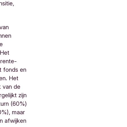
sitie,
 van
unnen
le
 Het
 rente-
t fonds en
en. Het
k van de
elijkt zijn
turn (60%)
40%), maar
an afwijken