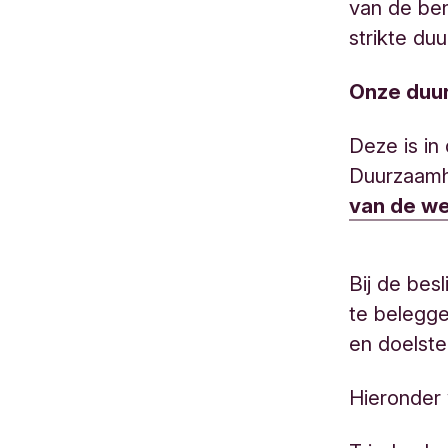
van de ben
strikte du
Onze duur
Deze is in
Duurzaamhe
van de we
Bij de bes
te belegg
en doelste
Hieronder 