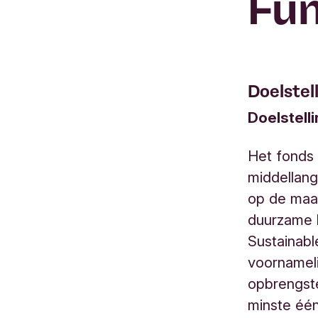
Fun
Doelstel
Doelstell
Het fonds 
middellang
op de maat
duurzame b
Sustainabl
voornameli
opbrengste
minste één