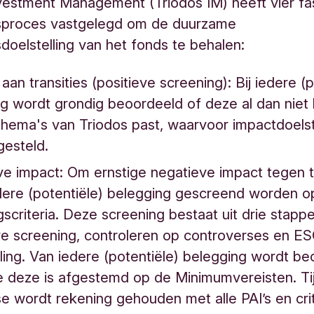
vestment Management (Triodos IM) heeft vier fa
sproces vastgelegd om de duurzame
doelstelling van het fonds te behalen:
 aan transities (positieve screening): Bij iedere (
g wordt grondig beoordeeld of deze al dan niet
ethema's van Triodos past, waarvoor impactdoelst
tgesteld.
e impact: Om ernstige negatieve impact tegen 
dere (potentiële) belegging gescreend worden o
ingscriteria. Deze screening bestaat uit drie stapp
e screening, controleren op controverses en E
ing. Van iedere (potentiële) belegging wordt be
e deze is afgestemd op de Minimumvereisten. Ti
e wordt rekening gehouden met alle PAI’s en cri