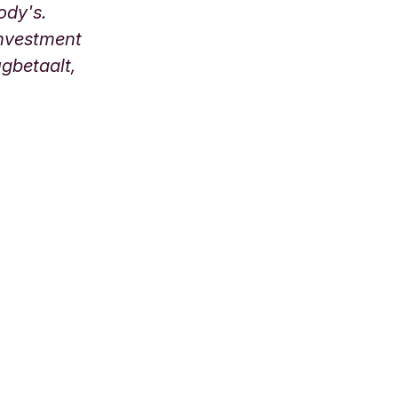
ody's.
investment
ugbetaalt,