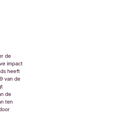
er de
eve impact
nds heeft
 9 van de
gt
an de
an ten
 door