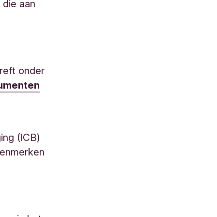
 die aan
reft onder
cumenten
ging (ICB)
 kenmerken