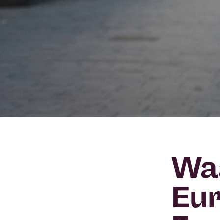
Waa
Eur