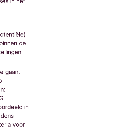
ses in het
potentiële)
 binnen de
ellingen
te gaan,
p
en:
SG-
oordeeld in
jdens
teria voor