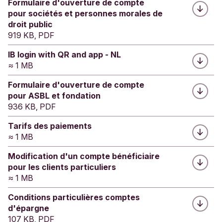
Formulaire d'ouverture de compte
comptes soient partagées. Comment faire?
vous offrir.
pour sociétés et personnes morales de
droit public
919 KB, PDF
Cette information vous a-t-elle été utile?
Cette information vous a-t-elle été utile?
IB login with QR and app - NL
≈ 1 MB
Oui
Non
Oui
Non
Envoyer des commentaires
Formulaire d'ouverture de compte
Envoyer des commentaires
pour ASBL et fondation
936 KB, PDF
Tarifs des paiements
≈ 1 MB
Modification d'un compte bénéficiaire
pour les clients particuliers
≈ 1 MB
Conditions particulières comptes
d'épargne
107 KB, PDF